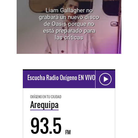
Liam Gallagher no
grabará un nuevo disco
de Oasis porque no
está preparado para
las críticas
Escucha Radio Oxígeno EN VIVO
OXÍGENO EN TU CIUDAD
Arequipa
93.5
FM