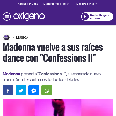
Aprendo en Casa
Descarga AudioPlayer
Más estaciones
Radio Oxígeno
en vivo
MÚSICA
Madonna vuelve a sus raíces
dance con "Confessions II"
Madonna
presenta
"Confessions II",
su esperado nuevo
álbum. Aquí te contamos todos los detalles.