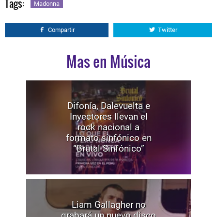
Tags:
Madonna
Compartir
Twitter
Mas en Música
Difonía, Dalevuelta e
Inyectores llevan el
rock nacional a
formato sinfónico en
“Brutal Sinfónico”
Liam Gallagher no
grabará un nuevo disco