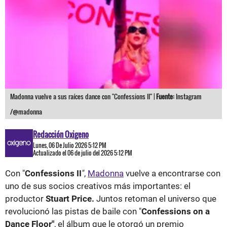
Madonna vuelve a sus raíces dance con "Confessions II" |
Fuente:
Instagram
/@madonna
Redacción Oxigeno
Lunes, 06 De Julio 2026 5:12 PM
Actualizado el 06 de julio del 2026 5:12 PM
Con "
Confessions II
"
,
Madonna
vuelve a encontrarse con
uno de sus socios creativos más importantes: el
productor
Stuart Price.
Juntos retoman el universo que
revolucionó las pistas de baile con "
Confessions on a
Dance Floor"
, el álbum que le otorgó un premio