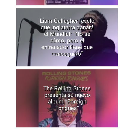
Liam Gallagher reveló
que Inglaterra ganará
el Mundial: “No sé
cómo, pero el
entrenador tiene que
conseguirlo”
The Rolling Stones
presenta su nuevo
álbum “Foreign
Tongues”