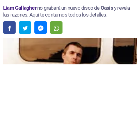
Liam Gallagher
no grabará un nuevo disco de
Oasis
y revela
las razones. Aquí te contamos todos los detalles.
Liam Gallagher no grabará un nuevo disco de Oasis porque no está preparado para
las críticas |
Fuente:
Instagram /@liamgallagher
Redacción Oxigeno