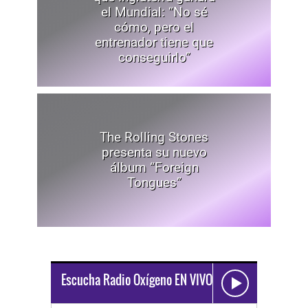
el Mundial: “No sé
cómo, pero el
entrenador tiene que
conseguirlo”
The Rolling Stones
presenta su nuevo
álbum “Foreign
Tongues”
Escucha Radio Oxígeno EN VIVO