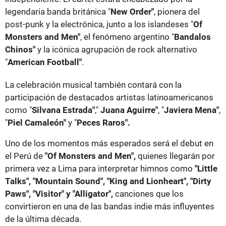
legendaria banda británica "
New Order"
, pionera del
post-punk y la electrónica, junto a los islandeses "
Of
Monsters and Men"
, el fenómeno argentino "
Bandalos
Chinos"
y la icónica agrupación de rock alternativo
"
American Football"
.
La celebración musical también contará con la
participación de destacados artistas latinoamericanos
como "
Silvana Estrada"
,"
Juana Aguirre"
, "
Javiera Mena"
,
"
Piel Camaleón"
y "
Peces Raros".
Uno de los momentos más esperados será el debut en
el Perú de
"Of Monsters and Men",
quienes llegarán por
primera vez a Lima para interpretar himnos como
"Little
Talks", "Mountain Sound", "King and Lionheart", "Dirty
Paws", "Visitor" y "Alligator",
canciones que los
convirtieron en una de las bandas indie más influyentes
de la última década.