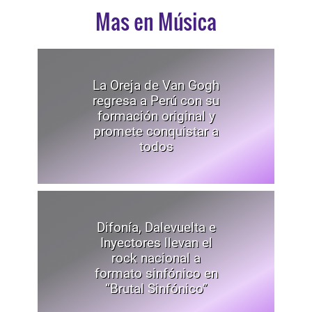
Mas en Música
La Oreja de Van Gogh
regresa a Perú con su
formación original y
promete conquistar a
todos
Difonía, Dalevuelta e
Inyectores llevan el
rock nacional a
formato sinfónico en
“Brutal Sinfónico”