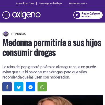
Aprendo en Casa
Descarga AudioPlayer
Más estaciones
Radio Oxígeno
en vivo
MÚSICA
Madonna permitiría a sus hijos
consumir drogas
La reina del pop generó polémica al asegurar que no puede
evitar que sus hijos consuman drogas, pero que sí les
recomienda que las usen con moderación.