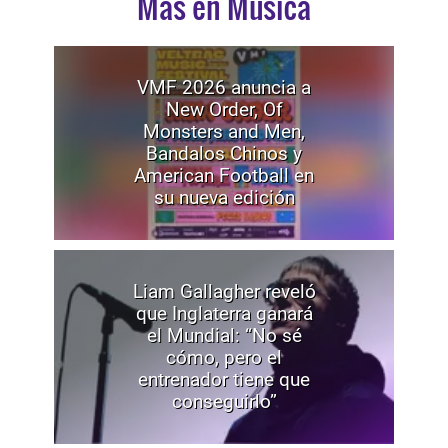
Mas en Música
VMF 2026 anuncia a
New Order, Of
Monsters and Men,
Bandalos Chinos y
American Football en
su nueva edición
Liam Gallagher reveló
que Inglaterra ganará
el Mundial: “No sé
cómo, pero el
entrenador tiene que
conseguirlo”