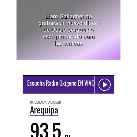
Liam Gallagher no
grabará un nuevo disco
de Oasis porque no
está preparado para
las críticas
Escucha Radio Oxígeno EN VIVO
OXÍGENO EN TU CIUDAD
Arequipa
93.5