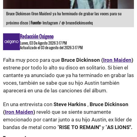
Bruce Dickinson (Iron Maiden) ya ha terminado de grabar las voces para su
próximo disco |
Fuente:
Instagram / @ brucedickinsonhq
Redacción Oxigeno
Lunes, 03 De Agosto 2026 3:17 PM
Actualizado el 03 de agosto del 2026 3:17 PM
Falta muy poco para que
Bruce Dickinson (
Iron Maiden
)
estrene por todo lo alto su disco en solitario. Si bien el
cantante ya anunciado que ya ha terminado en grabar las
voces, también se sabe que su hijo Austin también
aparecerá en una de las canciones del álbum.
En una entrevista con
Steve Harkins
,
Bruce Dickinson
(
Iron Maiden
)
reveló que se siente sumamente
emocionado por cantar junto a su hijo Austin, ex líder de
bandas de metal como "
RISE TO REMAIN"
y "
AS LIONS".