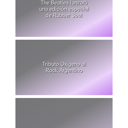
The Beatles lanzará
una edición especial
de Rubber Soul
Tributo Oxígeno al
Rock Argentino