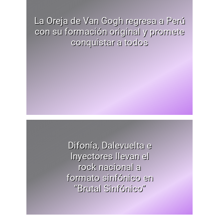
La Oreja de Van Gogh regresa a Perú
con su formación original y promete
conquistar a todos
Difonía, Dalevuelta e
Inyectores llevan el
rock nacional a
formato sinfónico en
“Brutal Sinfónico”