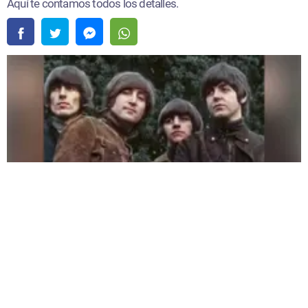
The Beatles lanzará una edición especial de Rubber Soul |
Fuente:
Instagram
/@thebeatles
Redacción Oxigeno
Lunes, 03 De Agosto 2026 11:46 AM
Actualizado el 03 de agosto del 2026 11:53 AM