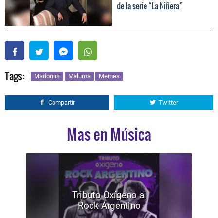
de la serie “La Niñera”
Tags:
Madonna
Maluma
Memes
Compartir
Twitter
Mas en Música
Tributo Oxígeno al
Rock Argentino