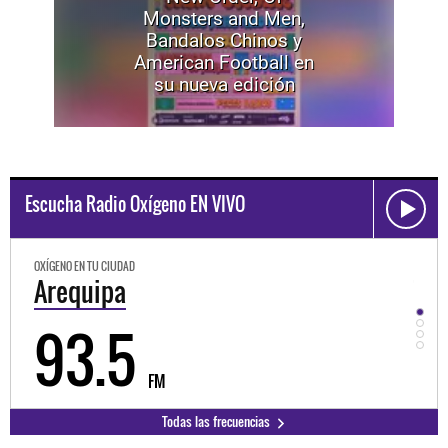
Monsters and Men,
Bandalos Chinos y
American Football en
su nueva edición
Escucha Radio Oxígeno EN VIVO
OXÍGENO EN TU CIUDAD
OXÍGE
Trujillo
Hu
98.3
9
FM
Todas las frecuencias