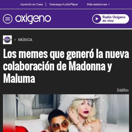
Aprendo en Casa
Descarga AudioPlayer
Más estaciones
Radio Oxígeno
en vivo
MÚSICA
Los memes que generó la nueva
colaboración de Madonna y
Maluma
Créditos