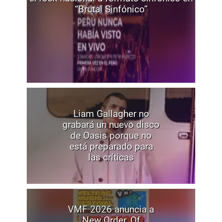
“Brutal Sinfónico”
Liam Gallagher no
grabará un nuevo disco
de Oasis porque no
está preparado para
las críticas
VMF 2026 anuncia a
New Order, Of