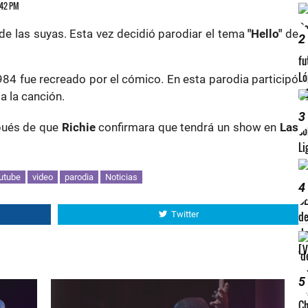
6:42 PM
de las suyas. Esta vez decidió parodiar el tema
"Hello"
de
2
984 fue recreado por el cómico. En esta parodia participó
ta la canción.
3
pués de que
Richie
confirmara que tendrá un show en
Las
utube
video
parodia
Noticias
4
Twitter
5