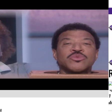
FM
1
PM