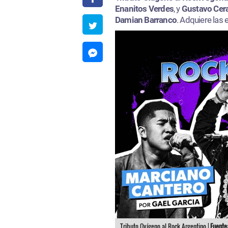
Enanitos Verdes
, y
Gustavo Cera
Damian Barranco
. Adquiere las
Tributo Oxígeno al Rock Argentino |
Fuente