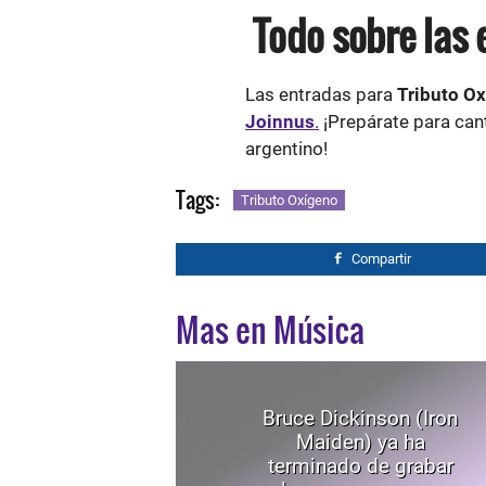
Todo sobre las 
Las entradas para
Tributo Ox
Joinnus
.
¡Prepárate para cant
argentino!
Tags:
Tributo Oxígeno
Compartir
Mas en Música
Bruce Dickinson (Iron
Maiden) ya ha
terminado de grabar
las voces para su