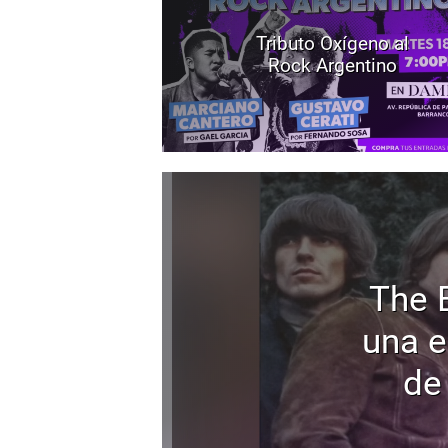
Tributo Oxígeno al
Rock Argentino
The 
una e
de