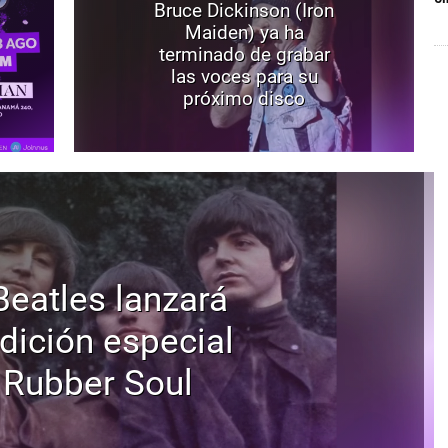
Bruce Dickinson (Iron
Maiden) ya ha
terminado de grabar
las voces para su
próximo disco
Beatles lanzará
dición especial
 Rubber Soul