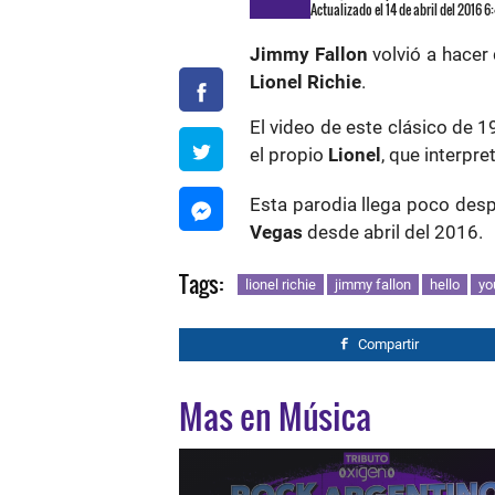
Actualizado el 14 de abril del 2016 
Jimmy Fallon
volvió a hacer 
Lionel Richie
.
El video de este clásico de 1
el propio
Lionel
, que interpre
Esta parodia llega poco des
Vegas
desde abril del 2016.
Tags:
lionel richie
jimmy fallon
hello
yo
Compartir
Mas en Música