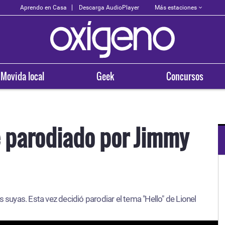
Más estaciones
Aprendo en Casa
Descarga AudioPlayer
Movida local
Geek
Concursos
ue parodiado por Jimmy
OXÍGENO EN TU CIUDAD
Arequipa
s suyas. Esta vez decidió parodiar el tema "Hello" de Lionel
93.5