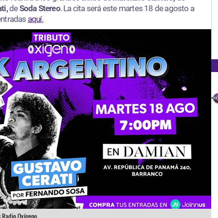
ti,
de
Soda Stereo
. La cita será este martes 18 de agosto a
 entradas
aquí.
:
Radio Oxígeno