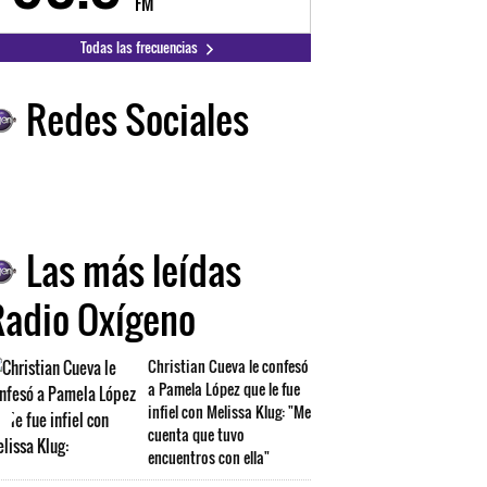
FM
FM
Todas las frecuencias
Redes Sociales
Las más leídas
Radio Oxígeno
Christian Cueva le confesó
a Pamela López que le fue
infiel con Melissa Klug: "Me
cuenta que tuvo
encuentros con ella"