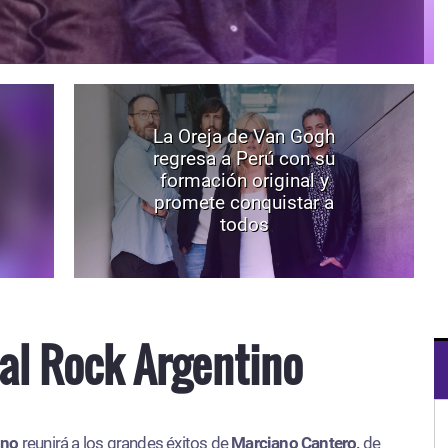
La Oreja de Van Gogh
regresa a Perú con su
formación original y
promete conquistar a
todos
al Rock Argentino
ino
reunirá a los grandes éxitos de
Marciano Cantero,
de