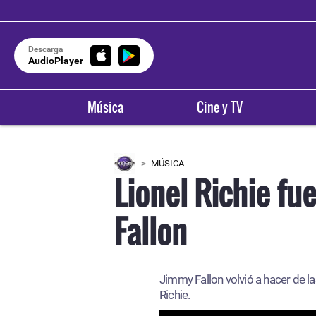
Descarga
AudioPlayer
Música
Cine y TV
MÚSICA
Lionel Richie f
Fallon
Jimmy Fallon volvió a hacer de la
Richie.