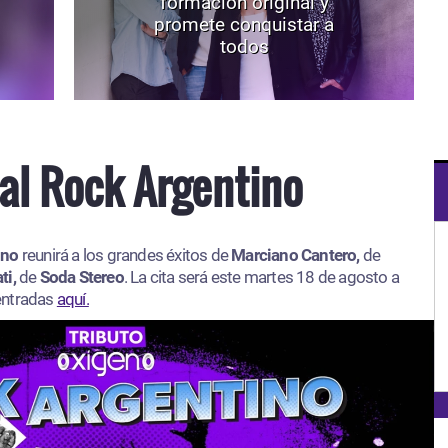
formación original y
promete conquistar a
todos
al Rock Argentino
ino
reunirá a los grandes éxitos de
Marciano Cantero,
de
ti,
de
Soda Stereo
. La cita será este martes 18 de agosto a
 entradas
aquí.