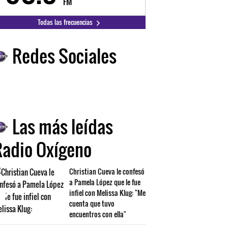
FM
FM
Todas las frecuencias
Redes Sociales
Las más leídas
Radio Oxígeno
Christian Cueva le confesó
a Pamela López que le fue
infiel con Melissa Klug: "Me
cuenta que tuvo
encuentros con ella"