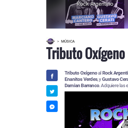
Rock Argentino
MÚSICA
Tributo Oxígeno 
Tributo Oxígeno
al
Rock Argent
Enanitos Verdes
, y
Gustavo Cera
Damian Barranco
. Adquiere las