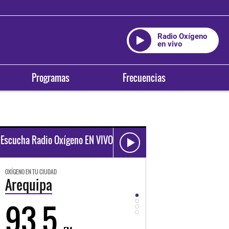
Radio Oxígeno
en vivo
Programas
Frecuencias
Escucha Radio Oxígeno EN VIVO
OXÍGENO EN TU CIUDAD
OXÍGENO EN TU CIUDAD
Arequipa
Trujillo
93.5
98.3