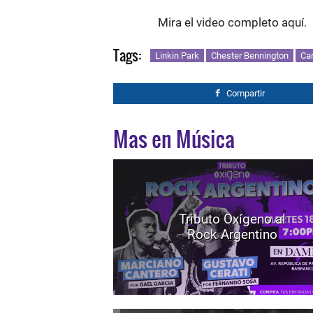
Mira el video completo aquí.
Tags:
Linkin Park
Chester Bennington
Ca
Compartir
Mas en Música
Tributo Oxígeno al
Rock Argentino