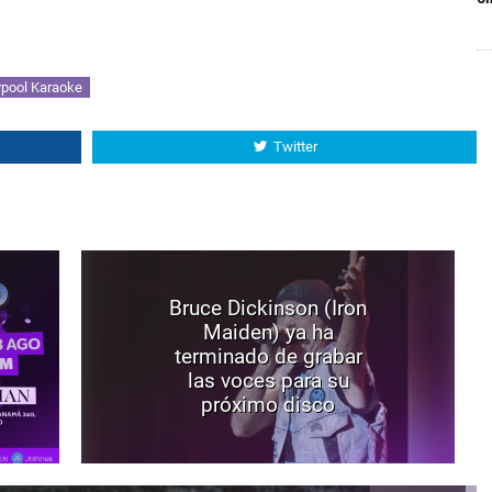
rpool Karaoke
Twitter
Bruce Dickinson (Iron
Maiden) ya ha
terminado de grabar
las voces para su
próximo disco