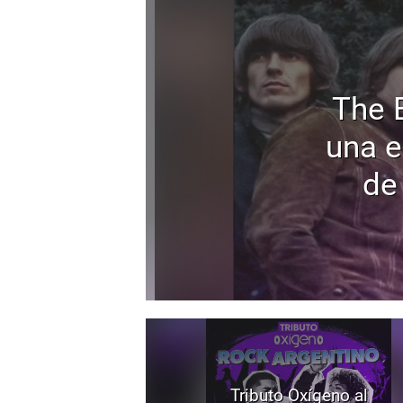
The 
una e
de
Tributo Oxígeno al