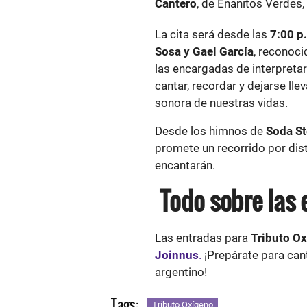
Cantero
, de Enanitos Verdes,
La cita será desde las
7:00 p
Sosa y Gael García
, reconoci
las encargadas de interpreta
cantar, recordar y dejarse ll
sonora de nuestras vidas.
Desde los himnos de
Soda St
promete un recorrido por dis
encantarán.
Todo sobre las 
Las entradas para
Tributo Ox
Joinnus
.
¡Prepárate para cant
argentino!
Tags:
Tributo Oxígeno