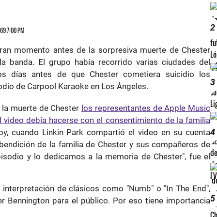
2
969 7:00 PM
gran momento antes de la sorpresiva muerte de Chester
 la banda. El grupo había recorrido varias ciudades del
os días antes de que Chester cometiera suicidio los
3
odio de Carpool Karaoke en Los Ángeles.
la muerte de Chester
los representantes de Apple Music
l video debía hacerse con el consentimiento de la familia
4
oy, cuando Linkin Park compartió el video en su cuenta
 bendición de la familia de Chester y sus compañeros de
sodio y lo dedicamos a la memoria de Chester", fue el
la interpretación de clásicos como "Numb" o "In The End",
5
er Bennington para el público. Por eso tiene importancia