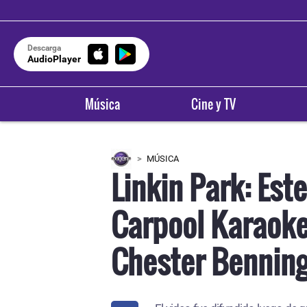
Descarga
AudioPlayer
Música
Cine y TV
MÚSICA
Linkin Park: Este
Carpool Karaoke
Chester Bennin