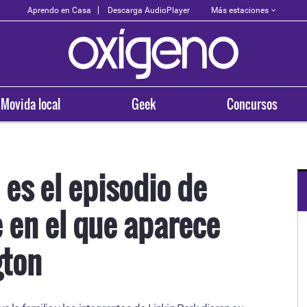
Más estaciones
Aprendo en Casa
Descarga AudioPlayer
Movida local
Geek
Concursos
 es el episodio de
 en el que aparece
gton