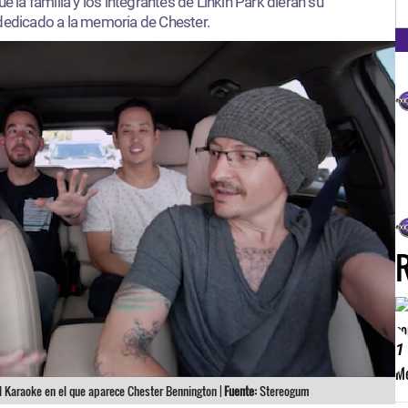
e la familia y los integrantes de Linkin Park dieran su
 dedicado a la memoria de Chester.
1
ol Karaoke en el que aparece Chester Bennington |
Fuente:
Stereogum