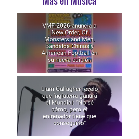
Mas en Música
VMF 2026 anuncia a
New Order, Of
Monsters and Men,
Bandalos Chinos y
American Football en
su nueva edición
Liam Gallagher reveló
que Inglaterra ganará
el Mundial: “No sé
cómo, pero el
entrenador tiene que
conseguirlo”