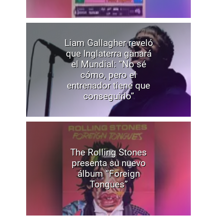
Liam Gallagher reveló
que Inglaterra ganará
el Mundial: “No sé
cómo, pero el
entrenador tiene que
conseguirlo”
The Rolling Stones
presenta su nuevo
álbum “Foreign
Tongues”