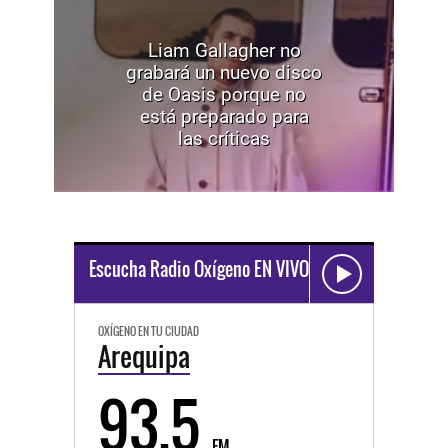
Liam Gallagher no
grabará un nuevo disco
de Oasis porque no
está preparado para
las críticas
Escucha Radio Oxígeno EN VIVO
OXÍGENO EN TU CIUDAD
Arequipa
93.5
FM