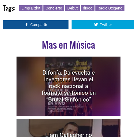
Tags:
Limp Bizkit
Concierto
Debut
disco
Radio Oxigeno
Compartir
Twitter
Mas en Música
Difonía, Dalevuelta e
Inyectores llevan el
rock nacional a
formato sinfónico en
“Brutal Sinfónico”
Liam Gallagher no