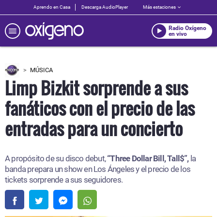
Aprendo en Casa
Descarga AudioPlayer
Más estaciones
Radio Oxígeno
en vivo
MÚSICA
Limp Bizkit sorprende a sus
fanáticos con el precio de las
entradas para un concierto
A propósito de su disco debut,
“Three Dollar Bill, Tall$”,
la
banda prepara un show en Los Ángeles y el precio de los
tickets sorprende a sus seguidores.