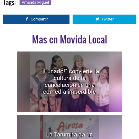
Tags:
Amanda Miguel
Compartir
Twitter
Mas en Movida Local
“¡Funado!” convierte la
cultura de la
cancelación en una
comedia imperdible
La Tarumba da un