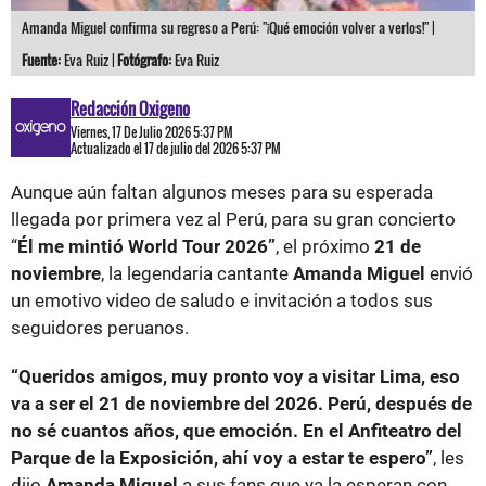
Amanda Miguel confirma su regreso a Perú: "¡Qué emoción volver a verlos!" |
Fuente:
Eva Ruiz |
Fotógrafo:
Eva Ruiz
Redacción Oxigeno
Viernes, 17 De Julio 2026 5:37 PM
Actualizado el 17 de julio del 2026 5:37 PM
Aunque aún faltan algunos meses para su esperada
llegada por primera vez al Perú, para su gran concierto
“
Él me mintió World Tour 2026”
, el próximo
21 de
noviembre
, la legendaria cantante
Amanda Miguel
envió
un emotivo video de saludo e invitación a todos sus
seguidores peruanos.
“Queridos amigos, muy pronto voy a visitar Lima, eso
va a ser el 21 de noviembre del 2026. Perú, después de
no sé cuantos años, que emoción. En el Anfiteatro del
Parque de la Exposición, ahí voy a estar te espero”
, les
dijo
Amanda Miguel
a sus fans que ya la esperan con