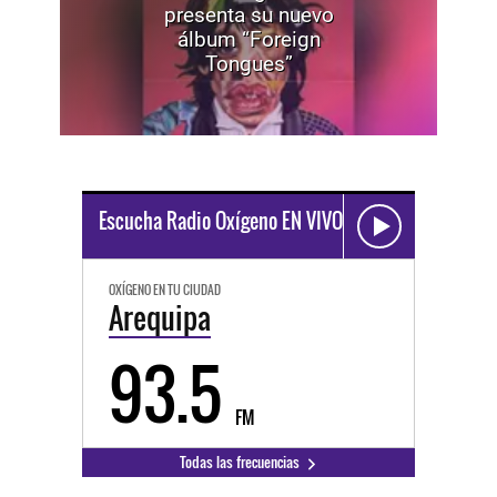
presenta su nuevo
álbum “Foreign
Tongues”
Escucha Radio Oxígeno EN VIVO
OXÍGENO EN TU CIUDAD
Arequipa
93.5
FM
Todas las frecuencias