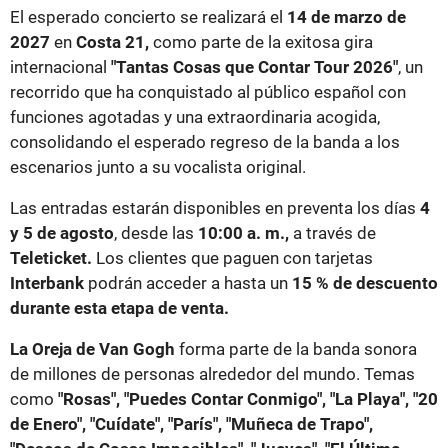
El esperado concierto se realizará el
14 de marzo de
2027
en
Costa 21,
como parte de la exitosa gira
internacional
"Tantas Cosas que Contar Tour 2026"
, un
recorrido que ha conquistado al público español con
funciones agotadas y una extraordinaria acogida,
consolidando el esperado regreso de la banda a los
escenarios junto a su vocalista original.
Las entradas estarán disponibles en preventa los días
4
y 5 de agosto
, desde las
10:00 a. m.,
a través de
Teleticket.
Los clientes que paguen con tarjetas
Interbank
podrán acceder a hasta un
15 % de descuento
durante esta etapa de venta.
La Oreja de Van Gogh
forma parte de la banda sonora
de millones de personas alrededor del mundo. Temas
como
"Rosas", "Puedes Contar Conmigo", "La Playa", "20
de Enero", "Cuídate", "París", "Muñeca de Trapo",