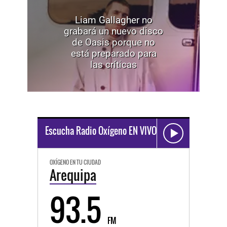
Liam Gallagher no
grabará un nuevo disco
de Oasis porque no
está preparado para
las críticas
Escucha Radio Oxígeno EN VIVO
OXÍGENO EN TU CIUDAD
Arequipa
93.5
FM