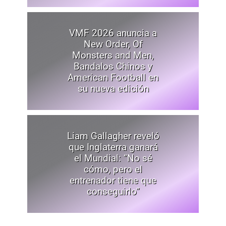
VMF 2026 anuncia a
New Order, Of
Monsters and Men,
Bandalos Chinos y
American Football en
su nueva edición
Liam Gallagher reveló
que Inglaterra ganará
el Mundial: “No sé
cómo, pero el
entrenador tiene que
conseguirlo”