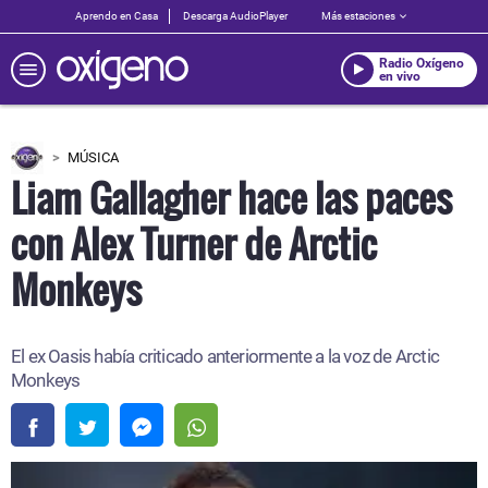
Aprendo en Casa
Descarga AudioPlayer
Más estaciones
Radio Oxígeno
en vivo
MÚSICA
Liam Gallagher hace las paces
con Alex Turner de Arctic
Monkeys
El ex Oasis había criticado anteriormente a la voz de Arctic
Monkeys