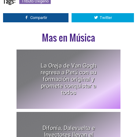
Tags:
Tributo Oxígeno
Compartir
Twitter
Mas en Música
La Oreja de Van Gogh
regresa a Perú con su
formación original y
promete conquistar a
todos
Difonía, Dalevuelta e
Inyectores llevan el