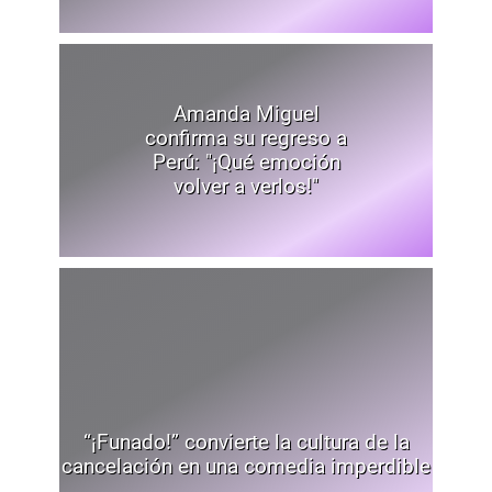
Amanda Miguel
confirma su regreso a
Perú: "¡Qué emoción
volver a verlos!"
“¡Funado!” convierte la cultura de la
cancelación en una comedia imperdible