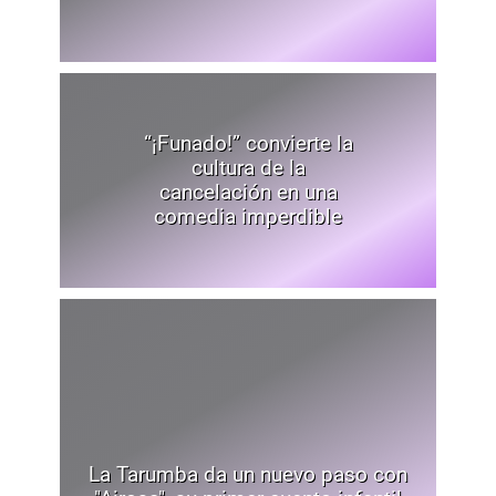
“¡Funado!” convierte la
cultura de la
cancelación en una
comedia imperdible
La Tarumba da un nuevo paso con