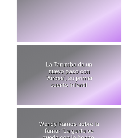
La Tarumba da un
nuevo paso con
"Airosa", su primer
cuento infantil
Wendy Ramos sobre la
fama: “La gente se
queda con lo bonito,