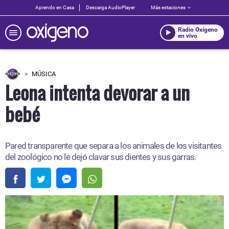
Aprendo en Casa
Descarga AudioPlayer
Más estaciones
Radio Oxígeno
en vivo
MÚSICA
Leona intenta devorar a un
bebé
Pared transparente que separa a los animales de los visitantes
del zoológico no le dejó clavar sus dientes y sus garras.