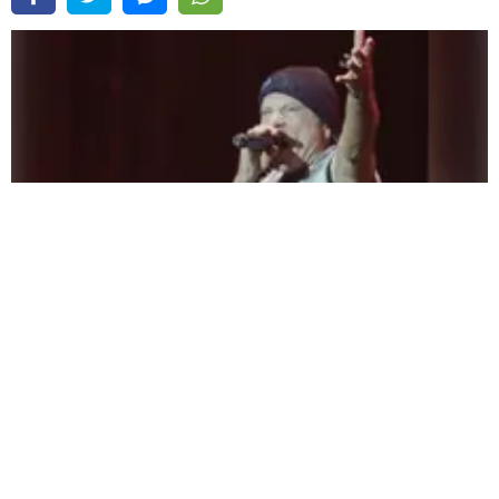
Bruce Dickinson (Iron Maiden) ya ha terminado de grabar las voces para su
próximo disco |
Fuente:
Instagram / @ brucedickinsonhq
Redacción Oxigeno
Lunes, 03 De Agosto 2026 3:17 PM
Actualizado el 03 de agosto del 2026 3:17 PM
Falta muy poco para que
Bruce Dickinson (
Iron Maiden
)