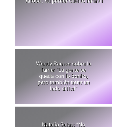
"Airosa", su primer cuento infantil
Wendy Ramos sobre la
fama: “La gente se
queda con lo bonito,
pero también tiene un
lado difícil”
Natalia Salas: “No