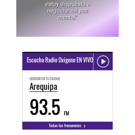
estoy dispuesta a
negociar mi paz
mental”
Escucha Radio Oxígeno EN VIVO
OXÍGENO EN TU CIUDAD
Arequipa
93.5
FM
Todas las frecuencias