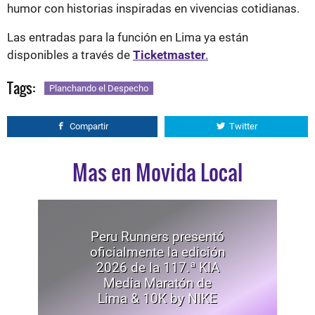
humor con historias inspiradas en vivencias cotidianas.
Las entradas para la función en Lima ya están
disponibles a través de
Ticketmaster
.
Tags:
Planchando el Despecho
Compartir
Twitter
Mas en Movida Local
Peru Runners presentó
oficialmente la edición
2026 de la 117.ª KIA
Media Maratón de
Lima & 10K by NIKE