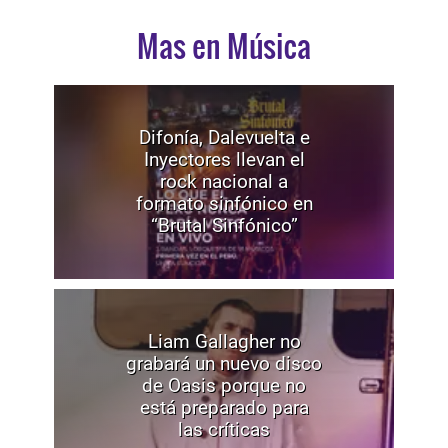
Mas en Música
Difonía, Dalevuelta e
Inyectores llevan el
rock nacional a
formato sinfónico en
“Brutal Sinfónico”
Liam Gallagher no
grabará un nuevo disco
de Oasis porque no
está preparado para
las críticas