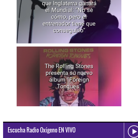
que Inglaterra ganará
el Mundial: “No sé
cómo, pero el
entrenador tiene que
conseguirlo”
The Rolling Stones
presenta su nuevo
álbum “Foreign
Tongues”
Escucha Radio Oxígeno EN VIVO