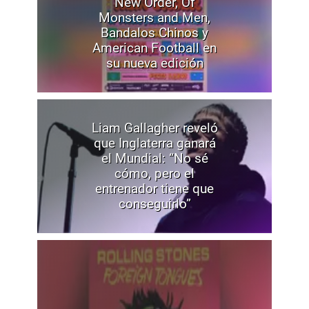
New Order, Of
Monsters and Men,
Bandalos Chinos y
American Football en
su nueva edición
Liam Gallagher reveló
que Inglaterra ganará
el Mundial: “No sé
cómo, pero el
entrenador tiene que
conseguirlo”