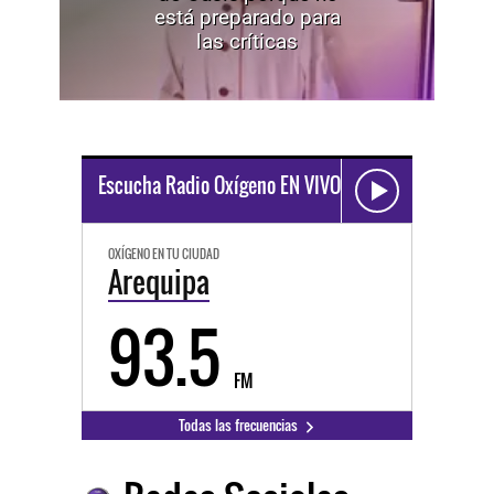
está preparado para
las críticas
Escucha Radio Oxígeno EN VIVO
OXÍGENO EN TU CIUDAD
Arequipa
93.5
FM
Todas las frecuencias