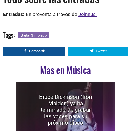
Entradas:
En preventa a través de
Joinnus.
Tags:
Brutal Sinfónico
Compartir
Twitter
Mas en Música
Bruce Dickinson (Iron
Maiden) ya ha
terminado de grabar
las voces para su
próximo disco