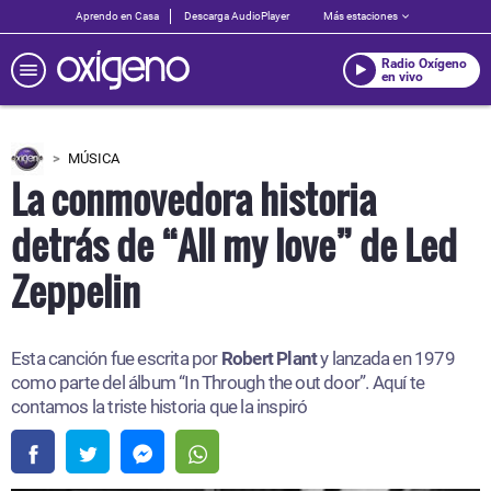
Aprendo en Casa
Descarga AudioPlayer
Más estaciones
Radio Oxígeno
en vivo
MÚSICA
La conmovedora historia
detrás de “All my love” de Led
Zeppelin
Esta canción fue escrita por
Robert Plant
y lanzada en 1979
como parte del álbum “In Through the out door”. Aquí te
contamos la triste historia que la inspiró