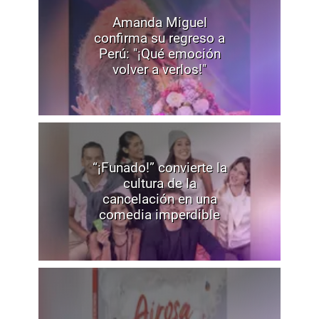
Amanda Miguel
confirma su regreso a
Perú: "¡Qué emoción
volver a verlos!"
“¡Funado!” convierte la
cultura de la
cancelación en una
comedia imperdible