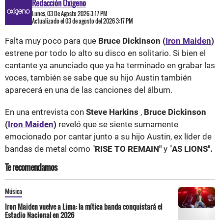
Redacción Oxigeno
Lunes, 03 De Agosto 2026 3:17 PM
Actualizado el 03 de agosto del 2026 3:17 PM
Falta muy poco para que
Bruce Dickinson (
Iron Maiden
)
estrene por todo lo alto su disco en solitario. Si bien el
cantante ya anunciado que ya ha terminado en grabar las
voces, también se sabe que su hijo Austin también
aparecerá en una de las canciones del álbum.
En una entrevista con
Steve Harkins
,
Bruce Dickinson
(
Iron Maiden
)
reveló que se siente sumamente
emocionado por cantar junto a su hijo Austin, ex líder de
bandas de metal como "
RISE TO REMAIN"
y "
AS LIONS".
Te recomendamos
Música
Iron Maiden vuelve a Lima: la mítica banda conquistará el
Estadio Nacional en 2026