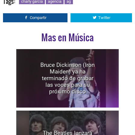
Tags:
charly garcía
agencia
ag
Compartir
Twitter
Mas en Música
Bruce Dickinson (Iron
Maiden) ya ha
terminado de grabar
las voces para su
próximo disco
The Beatles lanzará