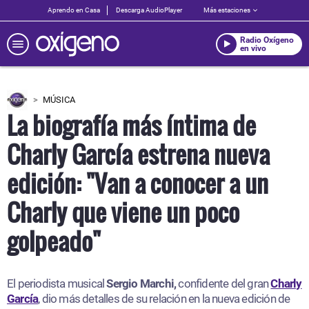
Aprendo en Casa
Descarga AudioPlayer
Más estaciones
Radio Oxígeno
en vivo
MÚSICA
La biografía más íntima de
Charly García estrena nueva
edición: "Van a conocer a un
Charly que viene un poco
golpeado"
El periodista musical
Sergio Marchi,
confidente del gran
Charly
García
, dio más detalles de su relación en la nueva edición de