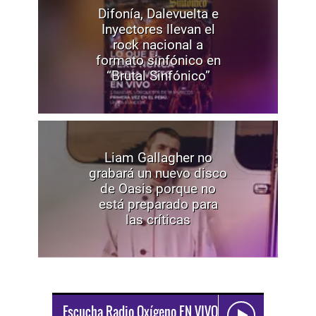
Difonía, Dalevuelta e
Inyectores llevan el
rock nacional a
formato sinfónico en
“Brutal Sinfónico”
Liam Gallagher no
grabará un nuevo disco
de Oasis porque no
está preparado para
las críticas
Escucha Radio Oxígeno EN VIVO