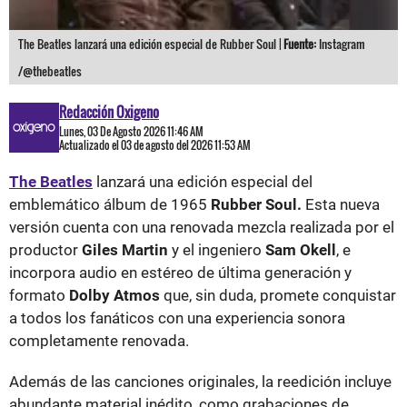
The Beatles lanzará una edición especial de Rubber Soul |
Fuente:
Instagram
/@thebeatles
Redacción Oxigeno
Lunes, 03 De Agosto 2026 11:46 AM
Actualizado el 03 de agosto del 2026 11:53 AM
The Beatles
lanzará una edición especial del
emblemático álbum de 1965
Rubber Soul.
Esta nueva
versión cuenta con una renovada mezcla realizada por el
productor
Giles Martin
y el ingeniero
Sam Okell
, e
incorpora audio en estéreo de última generación y
formato
Dolby Atmos
que, sin duda, promete conquistar
a todos los fanáticos con una experiencia sonora
completamente renovada.
Además de las canciones originales, la reedición incluye
abundante material inédito, como grabaciones de