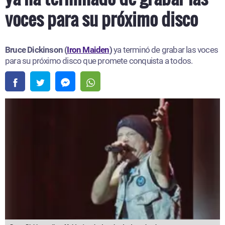
voces para su próximo disco
Bruce Dickinson (
Iron Maiden
)
ya terminó de grabar las voces
para su próximo disco que promete conquista a todos.