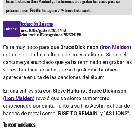
Bruce Dickinson (Iron Maiden) ya ha terminado de grabar las voces para su
próximo disco |
Fuente:
Instagram / @ brucedickinsonhq
Redacción Oxigeno
Lunes, 03 De Agosto 2026 3:17 PM
Actualizado el 03 de agosto del 2026 3:17 PM
Falta muy poco para que
Bruce Dickinson (
Iron Maiden
)
estrene por todo lo alto su disco en solitario. Si bien el
cantante ya anunciado que ya ha terminado en grabar las
voces, también se sabe que su hijo Austin también
aparecerá en una de las canciones del álbum.
En una entrevista con
Steve Harkins
,
Bruce Dickinson
(
Iron Maiden
)
reveló que se siente sumamente
emocionado por cantar junto a su hijo Austin, ex líder de
bandas de metal como "
RISE TO REMAIN"
y "
AS LIONS".
Te recomendamos