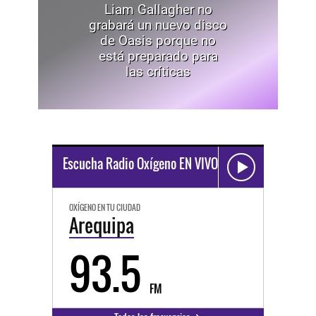
Liam Gallagher no
grabará un nuevo disco
de Oasis porque no
está preparado para
las críticas
Escucha Radio Oxígeno EN VIVO
OXÍGENO EN TU CIUDAD
Arequipa
93.5
FM