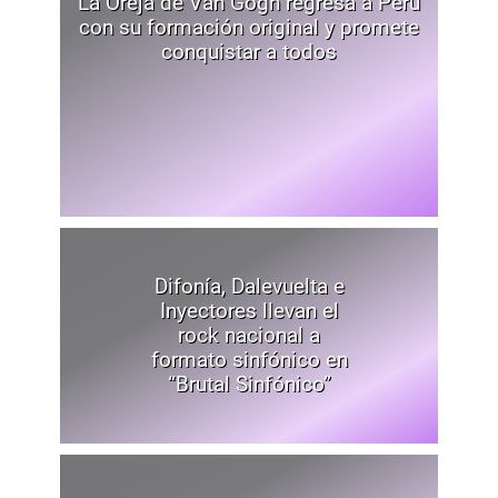
La Oreja de Van Gogh regresa a Perú
con su formación original y promete
conquistar a todos
Difonía, Dalevuelta e
Inyectores llevan el
rock nacional a
formato sinfónico en
“Brutal Sinfónico”