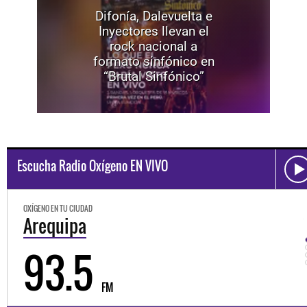
Difonía, Dalevuelta e
Inyectores llevan el
rock nacional a
formato sinfónico en
“Brutal Sinfónico”
Escucha Radio Oxígeno EN VIVO
OXÍGENO EN TU CIUDAD
Trujillo
98.3
FM