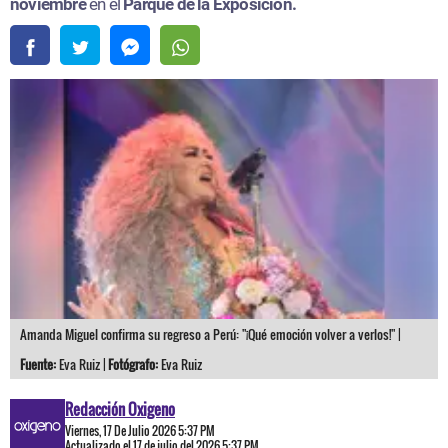
noviembre
en el
Parque de la Exposición.
Amanda Miguel confirma su regreso a Perú: "¡Qué emoción volver a verlos!" |
Fuente:
Eva Ruiz |
Fotógrafo:
Eva Ruiz
Redacción Oxigeno
Viernes, 17 De Julio 2026 5:37 PM
Actualizado el 17 de julio del 2026 5:37 PM