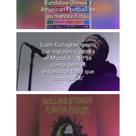
Bandalos Chinos y
American Football en
su nueva edición
Liam Gallagher reveló
que Inglaterra ganará
el Mundial: “No sé
cómo, pero el
entrenador tiene que
conseguirlo”