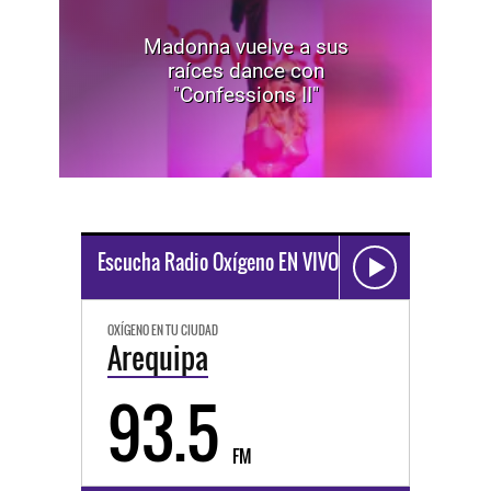
Madonna vuelve a sus
raíces dance con
"Confessions II"
Escucha Radio Oxígeno EN VIVO
OXÍGENO EN TU CIUDAD
Arequipa
93.5
FM