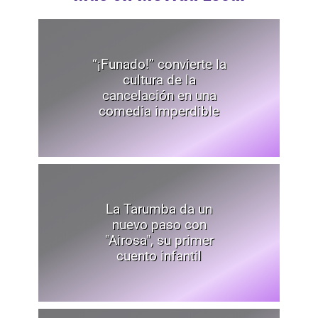
“¡Funado!” convierte la
cultura de la
cancelación en una
comedia imperdible
La Tarumba da un
nuevo paso con
"Airosa", su primer
cuento infantil