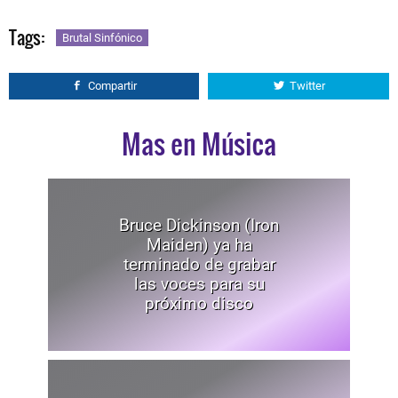
Tags:
Brutal Sinfónico
Compartir
Twitter
Mas en Música
Bruce Dickinson (Iron
Maiden) ya ha
terminado de grabar
las voces para su
próximo disco