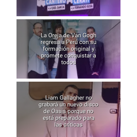
La Oreja de Van Gogh
regresa a Perú con su
formación original y
promete conquistar a
todos
Liam Gallagher no
grabará un nuevo disco
de Oasis porque no
está preparado para
las críticas