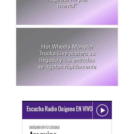
mental”
Hot Wheels Monster
Trucks Live acelera su
llegada y las entradas
se agotan rápidamente
Escucha Radio Oxígeno EN VIVO
OXÍGENO EN TU CIUDAD