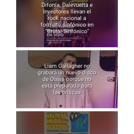
Difonía, Dalevuelta e
Inyectores llevan el
rock nacional a
formato sinfónico en
“Brutal Sinfónico”
Liam Gallagher no
grabará un nuevo disco
de Oasis porque no
está preparado para
las críticas