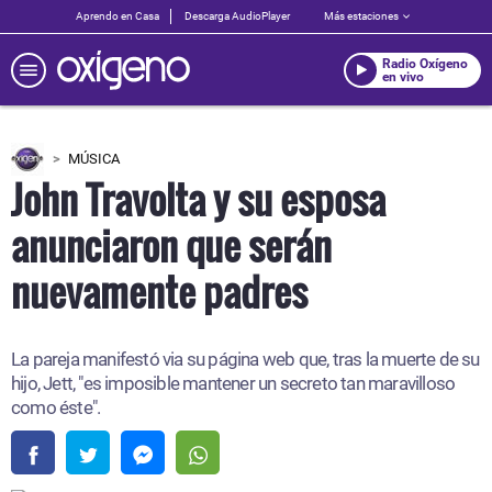
Aprendo en Casa
Descarga AudioPlayer
Más estaciones
Radio Oxígeno
en vivo
MÚSICA
John Travolta y su esposa
anunciaron que serán
nuevamente padres
La pareja manifestó via su página web que, tras la muerte de su
hijo, Jett, "es imposible mantener un secreto tan maravilloso
como éste".