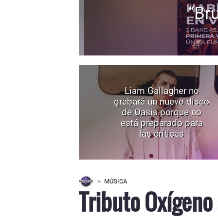
“Bru
Liam Gallagher no
grabará un nuevo disco
de Oasis porque no
está preparado para
las críticas
MÚSICA
Tributo Oxígeno 