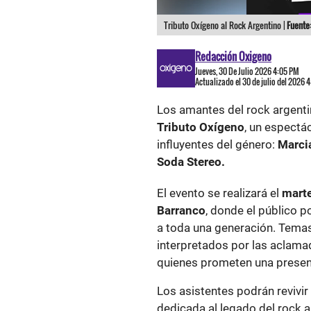
Tributo Oxígeno al Rock Argentino |
Fuente
Redacción Oxigeno
Jueves, 30 De Julio 2026 4:05 PM
Actualizado el 30 de julio del 2026 
Los amantes del rock argentin
Tributo Oxígeno
, un espectá
influyentes del género:
Marci
Soda Stereo.
El evento se realizará el
marte
Barranco
, donde el público p
a toda una generación. Tema
interpretados por las aclam
quienes prometen una presen
Los asistentes podrán revivir
dedicada al legado del rock 