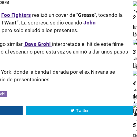
2:36 PM
,
Foo Fighters
realizó un cover de
"Grease"
, tocando la
2
 I Want”
. La sorpresa se dio cuando
John
, pero solo saludó a los presentes.
go similar.
Dave Grohl
interpretada el hit de este filme
ó al escenario pero esta vez se animó a dar unos pasos
3
York, donde la banda liderada por el ex Nirvana se
ie de presentaciones.
4
ohl
Twitter
5