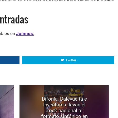
entradas
ibles en
Joinnus
.
Twitter
Difonía, Dalevuelta e
Inyectores llevan el
rock nacional a
formato sinfónico en