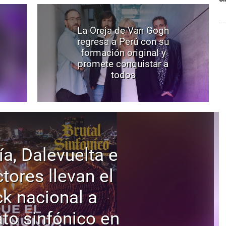
La Oreja de Van Gogh
regresa a Perú con su
formación original y
promete conquistar a
todos
ía, Dalevuelta e
tores llevan el
ck nacional a
to sinfónico en