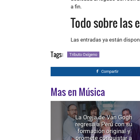
a fin.
Todo sobre las 
Las entradas ya están dispon
Tags:
Tributo Oxígeno
Compartir
Mas en Música
La Oreja de Van Gogh
regresa a Perú con su
formación original y
promete conquistar a