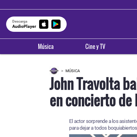
Descarga
AudioPlayer
Música
Cine y TV
MÚSICA
John Travolta ba
en concierto de 
El actor sorprende a los asisten
para dejar a todos boquiabiertos