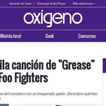
Más estaciones
Aprendo en Casa
Descarga AudioPlayer
Movida local
Geek
Concursos
ila canción de "Grease"
Foo Fighters
OXÍGENO EN TU CIUDAD
Arequipa
tes del concierto con un inesperado gesto. ¡Descubre qué hizo
93.5
!