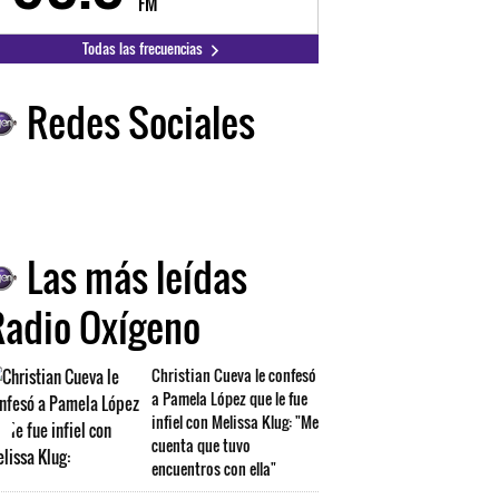
FM
FM
Todas las frecuencias
Redes Sociales
Las más leídas
Radio Oxígeno
Christian Cueva le confesó
a Pamela López que le fue
infiel con Melissa Klug: "Me
cuenta que tuvo
encuentros con ella"