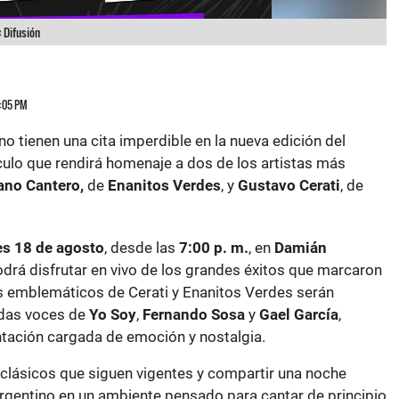
:
Difusión
4:05 PM
o tienen una cita imperdible en la nueva edición del
culo que rendirá homenaje a dos de los artistas más
ano Cantero,
de
Enanitos Verdes
, y
Gustavo Cerati
, de
s 18 de agosto
, desde las
7:00 p. m.
, en
Damián
odrá disfrutar en vivo de los grandes éxitos que marcaron
s emblemáticos de Cerati y Enanitos Verdes serán
adas voces de
Yo Soy
,
Fernando Sosa
y
Gael García
,
tación cargada de emoción y nostalgia.
 clásicos que siguen vigentes y compartir una noche
argentino en un ambiente pensado para cantar de principio