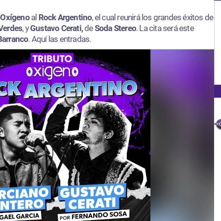
 Oxígeno
al
Rock Argentino
, el cual reunirá los grandes éxitos de
Verdes
, y
Gustavo Cerati,
de
Soda Stereo
. La cita será este
Barranco
. Aquí las entradas.​