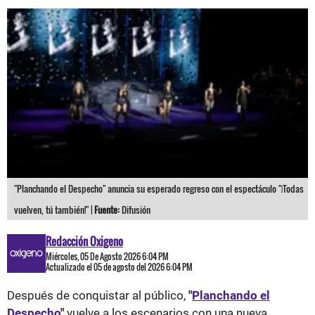
"Planchando el Despecho" anuncia su esperado regreso con el espectáculo "¡Todas
vuelven, tú también!" |
Fuente:
Difusión
Redacción Oxigeno
Miércoles, 05 De Agosto 2026 6:04 PM
Actualizado el 05 de agosto del 2026 6:04 PM
Después de conquistar al público,
"
Planchando el
Despecho
"
vuelve a los escenarios con una nueva