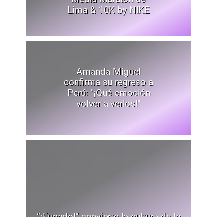
Lima & 10K by NIKE
Amanda Miguel
confirma su regreso a
Perú: "¡Qué emoción
volver a verlos!"
“¡Funado!” convierte la cultura de la