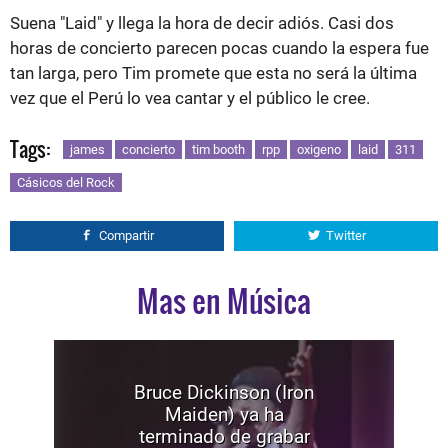
Suena "Laid" y llega la hora de decir adiós. Casi dos
horas de concierto parecen pocas cuando la espera fue
tan larga, pero Tim promete que esta no será la última
vez que el Perú lo vea cantar y el público le cree.
Tags:
james
concierto
tim booth
rpp
oxigeno
laid
311
Cásicos del Rock
Compartir
Twitter
Mas en Música
Bruce Dickinson (Iron
Maiden) ya ha
terminado de grabar