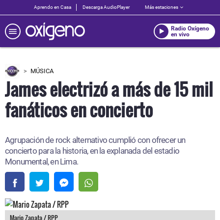
Aprendo en Casa
Descarga AudioPlayer
Más estaciones
Radio Oxígeno
en vivo
MÚSICA
James electrizó a más de 15 mil
fanáticos en concierto
Agrupación de rock alternativo cumplió con ofrecer un
concierto para la historia, en la explanada del estadio
Monumental, en Lima.
Mario Zapata / RPP