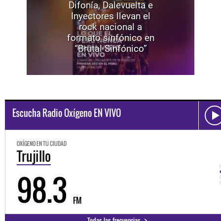
Difonía, Dalevuelta e
Inyectores llevan el
rock nacional a
formato sinfónico en
“Brutal Sinfónico”
Escucha Radio Oxígeno EN VIVO
OXÍGENO EN TU CIUDAD
Trujillo
98.3
FM
Todas las frecuencias