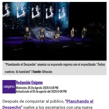
"Planchando el Despecho" anuncia su esperado regreso con el espectáculo "¡Todas
vuelven, tú también!" |
Fuente:
Difusión
Redacción Oxigeno
Miércoles, 05 De Agosto 2026 6:04 PM
Actualizado el 05 de agosto del 2026 6:04 PM
Después de conquistar al público,
"
Planchando el
Despecho
"
vuelve a los escenarios con una nueva