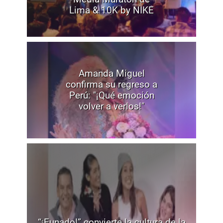
Lima & 10K by NIKE
Amanda Miguel
confirma su regreso a
Perú: "¡Qué emoción
volver a verlos!"
“¡Funado!” convierte la cultura de la