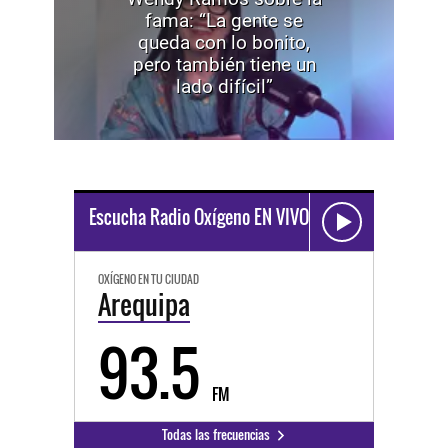
fama: “La gente se
queda con lo bonito,
pero también tiene un
lado difícil”
Escucha Radio Oxígeno EN VIVO
OXÍGENO EN TU CIUDAD
Arequipa
93.5
FM
Todas las frecuencias