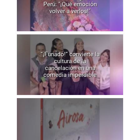
Perú: "¡Qué emoción
volver a verlos!"
“¡Funado!” convierte la
cultura de la
cancelación en una
comedia imperdible