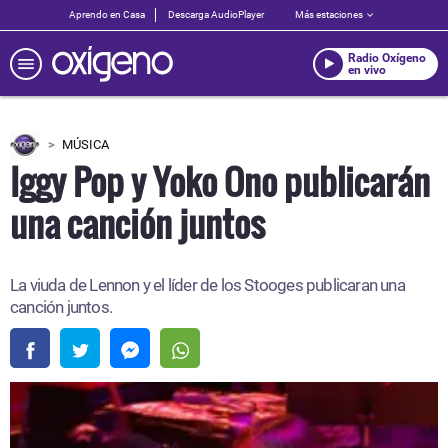
Aprendo en Casa
Descarga AudioPlayer
Más estaciones
Radio Oxígeno
en vivo
MÚSICA
Iggy Pop y Yoko Ono publicarán
una canción juntos
La viuda de Lennon y el líder de los Stooges publicaran una
canción juntos.