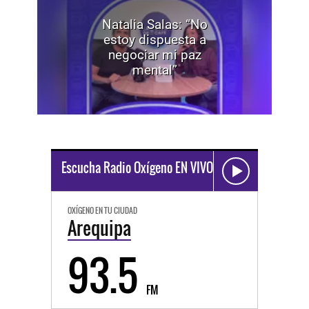
Natalia Salas: “No
estoy dispuesta a
negociar mi paz
mental”
Escucha Radio Oxígeno EN VIVO
OXÍGENO EN TU CIUDAD
Arequipa
93.5
FM