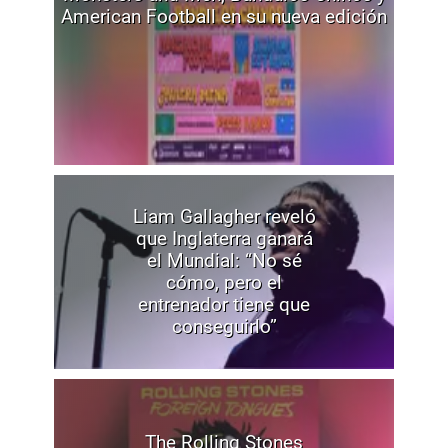
American Football en su nueva edición
Liam Gallagher reveló
que Inglaterra ganará
el Mundial: “No sé
cómo, pero el
entrenador tiene que
conseguirlo”
The Rolling Stones