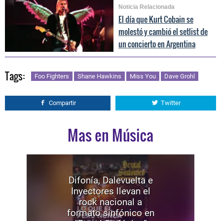
Noticia Relacionada
El día que Kurt Cobain se
molestó y cambió el setlist de
un concierto en Argentina
Tags:
Foo Fighters
Shane Hawkins
Miss You
Dave Grohl
Compartir
Twitter
Mas en Música
Difonía, Dalevuelta e
Inyectores llevan el
rock nacional a
formato sinfónico en