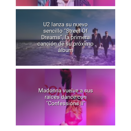
U2 lanza su nuevo
sencillo “Street Of
Dreams”, la primera
canción de su próximo
álbum
Madonna vuelve a sus
raíces dance con
"Confessions II"