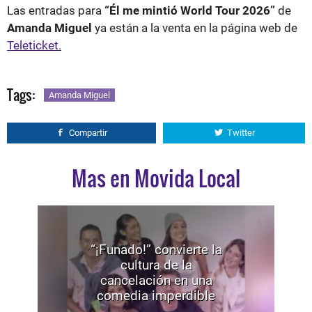
Las entradas para
“Él me mintió World Tour 2026”
de
Amanda Miguel
ya están a la venta en la página web de
Teleticket.
Tags:
Amanda Miguel
Compartir
Twitter
Mas en Movida Local
“¡Funado!” convierte la
cultura de la
cancelación en una
comedia imperdible