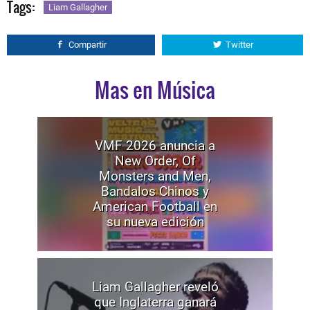
Tags:
Liam Gallagher
Compartir
Twitter
Mas en Música
VMF 2026 anuncia a
New Order, Of
Monsters and Men,
Bandalos Chinos y
American Football en
su nueva edición
Liam Gallagher reveló
que Inglaterra ganará