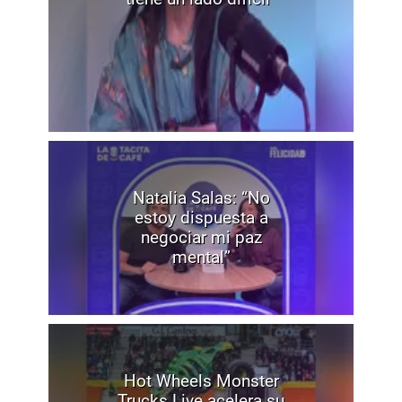
Natalia Salas: “No
estoy dispuesta a
negociar mi paz
mental”
Hot Wheels Monster
Trucks Live acelera su