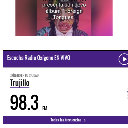
presenta su nuevo
álbum “Foreign
Tongues”
Escucha Radio Oxígeno EN VIVO
OXÍGENO EN TU CIUDAD
Trujillo
98.3
FM
Todas las frecuencias