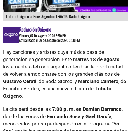
Tributo Oxígeno al Rock Argentino |
Fuente:
Radio Oxígeno
Redacción Oxigeno
Viernes, 07 De Agosto 2026 5:50 PM
Actualizado el 07 de agosto del 2026 5:50 PM
Hay canciones y artistas cuya música pasa de
generación en generación. Este
martes 18 de agosto
,
los amantes del rock argentino tendrán la oportunidad
de volver a emocionarse con los grandes clásicos de
Gustavo Cerati
, de Soda Stereo, y
Marciano Cantero
, de
Enanitos Verdes, en una nueva edición de
Tributo
Oxígeno
.
La cita será desde las
7:00 p. m. en Damián Barranco
,
donde las voces de
Fernando Sosa y Gael García
,
reconocidos por su participación en el programa “
Yo
Soy
”
, serán las encargadas de interpretar algunos de los