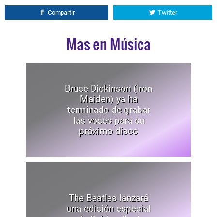
Compartir
Twitter
Mas en Música
Bruce Dickinson (Iron
Maiden) ya ha
terminado de grabar
las voces para su
próximo disco
The Beatles lanzará
una edición especial