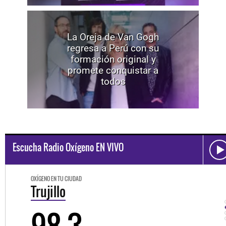
La Oreja de Van Gogh
regresa a Perú con su
formación original y
promete conquistar a
todos
Escucha Radio Oxígeno EN VIVO
OXÍGENO EN TU CIUDAD
Trujillo
98.3