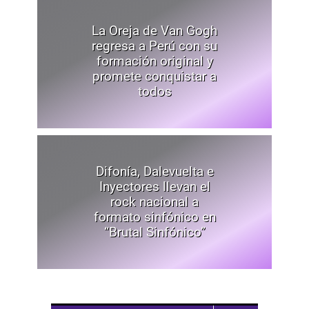
La Oreja de Van Gogh
regresa a Perú con su
formación original y
promete conquistar a
todos
Difonía, Dalevuelta e
Inyectores llevan el
rock nacional a
formato sinfónico en
“Brutal Sinfónico”