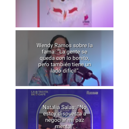
Wendy Ramos sobre la
fama: “La gente se
queda con lo bonito,
pero también tiene un
lado difícil”
Natalia Salas: “No
estoy dispuesta a
negociar mi paz
mental”