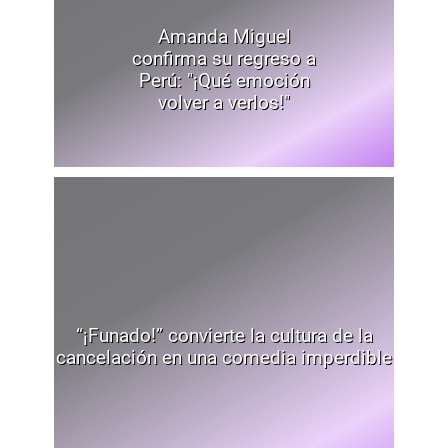
Amanda Miguel
confirma su regreso a
Perú: "¡Qué emoción
volver a verlos!"
“¡Funado!” convierte la cultura de la
cancelación en una comedia imperdible