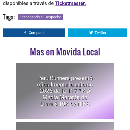
disponibles a través de
Ticketmaster
.
Tags:
Planchando el Despecho
Compartir
Twitter
Mas en Movida Local
Peru Runners presentó
oficialmente la edición
2026 de la 117.ª KIA
Media Maratón de
Lima & 10K by NIKE