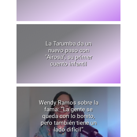
La Tarumba da un
nuevo paso con
"Airosa", su primer
cuento infantil
Wendy Ramos sobre la
fama: “La gente se
queda con lo bonito,
pero también tiene un
lado difícil”