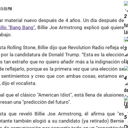
16 5:55 PM
2
r material nuevo después de 4 años. Un día después de
illo "Bang Bang"
, Billie Joe Armstrong explicó qué quiere
abajo.
ta Rolling Stone, Billie dijo que Revolution Radio refleja el
3
ra por la candidatura de Donald Trump. “Esta es la elección
s tan extraño que no quiero añadir más a la indignación o
r de reflejarlo, porque es la primera vez que una elección se
 sentimientos y creo que con ambas cosas, estamos en
4
dijo el vocalista.
al que el clásico "American Idiot", está llena de alusiones
resan una "predicción del futuro".
sta que reveló Billie Joe Armstrong, él afirma que "es
5
antante también elogió a su candidato (ya retirado) Bernie
os de comunicación por convertir todo en un "espectáculo