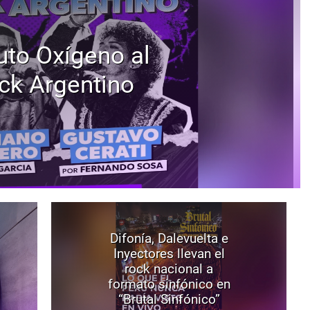
uto Oxígeno al
ck Argentino
Difonía, Dalevuelta e
Inyectores llevan el
rock nacional a
formato sinfónico en
“Brutal Sinfónico”