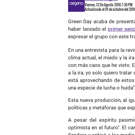
Viernes, 12 De Agosto 2016 7:36 PM
Actualizado el 01 de octubre del 20
Green Day acaba de presenta
haber lanzado el
primer senc
expresar el grupo con este tr
En una entrevista para la revis
clima actual, el miedo y la i
con más caos que he visto. E
a la ira, yo solo quiero trata
está aprovechando de estos
una especie de lucha o huida”, 
Esta nueva producción, al igu
políticas y metáforas que exp
A pesar del espíritu pesimi
optimista en el futuro". El c
Sanders y criticó a los medi