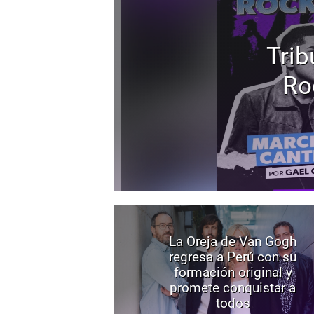
Trib
Ro
La Oreja de Van Gogh
regresa a Perú con su
formación original y
promete conquistar a
todos