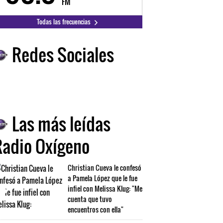
FM
FM
Todas las frecuencias
Redes Sociales
Las más leídas
Radio Oxígeno
Christian Cueva le confesó
a Pamela López que le fue
infiel con Melissa Klug: "Me
cuenta que tuvo
encuentros con ella"