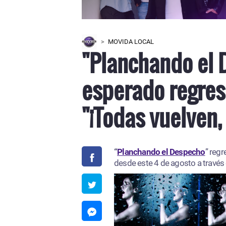
MOVIDA LOCAL
"Planchando el 
esperado regres
"¡Todas vuelven,
“
Planchando el Despecho
” regr
desde este 4 de agosto a través