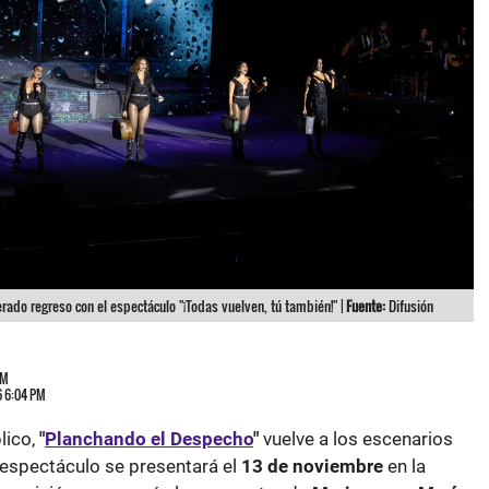
ado regreso con el espectáculo "¡Todas vuelven, tú también!" |
Fuente:
Difusión
PM
6 6:04 PM
lico,
"
Planchando el Despecho
"
vuelve a los escenarios
espectáculo se presentará el
13 de noviembre
en la