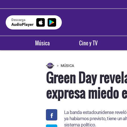
Descarga
AudioPlayer
Música
Cine y TV
MÚSICA
Green Day revel
expresa miedo e
La banda estadounidense reveló 
ya habíamos previsto, tiene un al
sistema político.