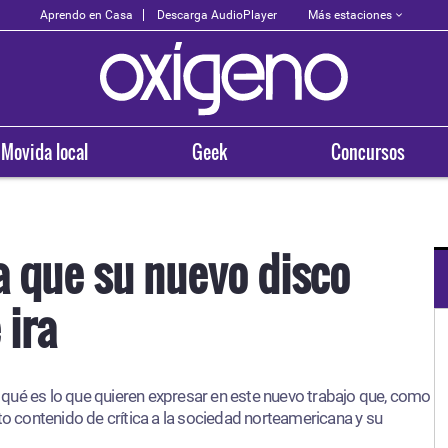
Más estaciones
Aprendo en Casa
Descarga AudioPlayer
Movida local
Geek
Concursos
a que su nuevo disco
 ira
OXÍGENO EN TU CIUDAD
Arequipa
qué es lo que quieren expresar en este nuevo trabajo que, como
93.5
to contenido de crítica a la sociedad norteamericana y su