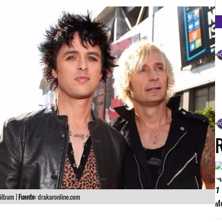
FM
1
álbum |
Fuente:
drakaronline.com