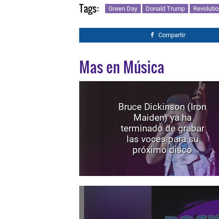
Tags:
Green Day
Donald Trump
Revolutio
Compartir
Mas en Música
Bruce Dickinson (Iron
Maiden) ya ha
terminado de grabar
las voces para su
próximo disco