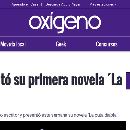
Más estaciones
Aprendo en Casa
Descarga AudioPlayer
Movida local
Geek
Concursos
tó su primera novela ´La
OXÍGENO EN TU CIUDAD
Arequipa
escritor y presentó esta semana su novela ´La puta diabla´.
93.5