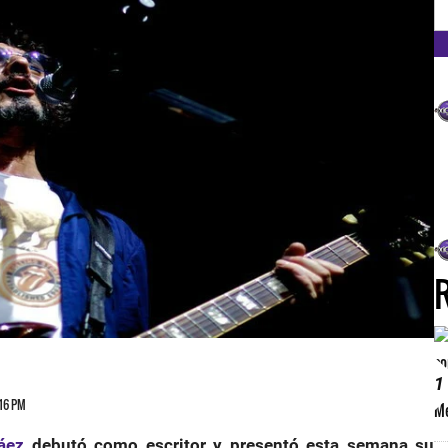
FM
1
:16 PM
áez
debutó como escritor y presentó esta semana su