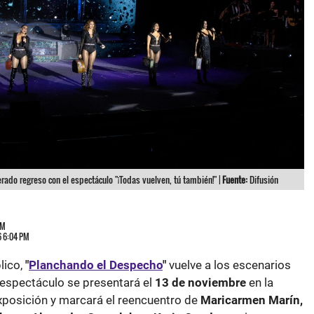
ado regreso con el espectáculo "¡Todas vuelven, tú también!" |
Fuente:
Difusión
PM
6 6:04 PM
lico,
"
Planchando el Despecho
"
vuelve a los escenarios
espectáculo se presentará el
13 de noviembre
en la
xposición y marcará el reencuentro de
Maricarmen Marín,