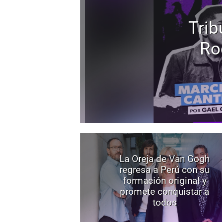
Trib
Ro
La Oreja de Van Gogh
regresa a Perú con su
formación original y
promete conquistar a
todos