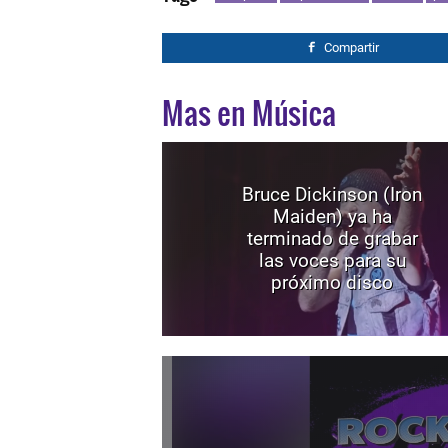
Compartir
Mas en Música
Bruce Dickinson (Iron
Maiden) ya ha
terminado de grabar
las voces para su
próximo disco