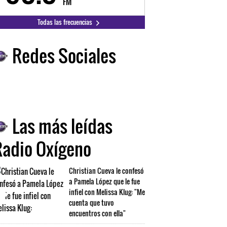
FM
FM
Todas las frecuencias
Redes Sociales
Las más leídas
Radio Oxígeno
Christian Cueva le confesó
a Pamela López que le fue
infiel con Melissa Klug: "Me
cuenta que tuvo
encuentros con ella"