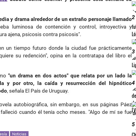
2
edia y drama alrededor de un extraño personaje llamado
eba luminosa de contención y control, introyectiva y
cura ajena, psicosis contra psicosis".
en un tiempo futuro donde la ciudad fue prácticamente
3
quiere su redención", opina en la contratapa del libro el
como
"un drama en dos actos" que relata por un lado la
4
a y por otro, la caída y resurrección del hipnótico
odo
, señala El País de Uruguay.
novela autobiográfica, sin embargo, en sus páginas Páez
falleció cuando él tenía ocho meses. "Algo de mí se fue
5
esía
Noticias