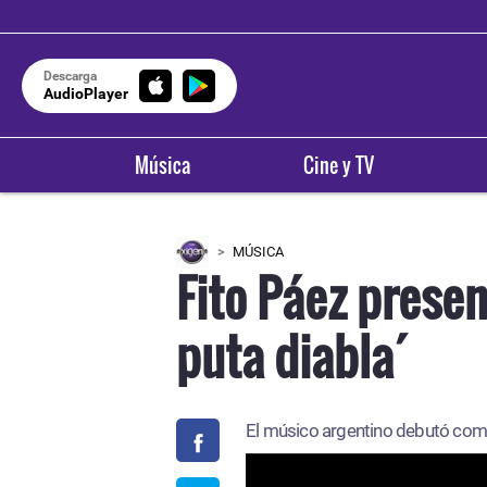
Descarga
AudioPlayer
Música
Cine y TV
MÚSICA
Fito Páez presen
puta diabla´
El músico argentino debutó como 