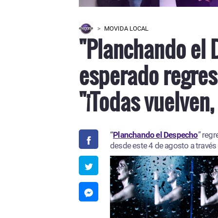
MOVIDA LOCAL
"Planchando el 
esperado regres
"¡Todas vuelven,
“
Planchando el Despecho
” regr
desde este 4 de agosto a través