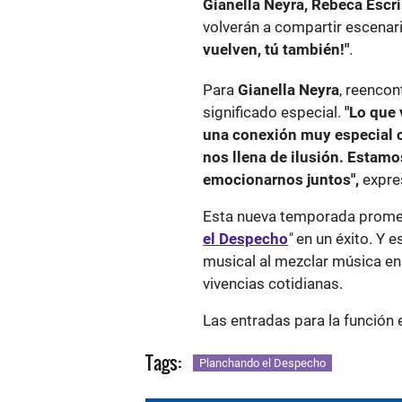
Gianella Neyra, Rebeca Esc
volverán a compartir escenar
vuelven, tú también!"
.
Para
Gianella Neyra
, reencon
significado especial.
"Lo que
una conexión muy especial c
nos llena de ilusión. Estamo
emocionarnos juntos",
expres
Esta nueva temporada promete
el Despecho
"
en un éxito. Y 
musical al mezclar música en 
vivencias cotidianas.
Las entradas para la función 
Tags:
Planchando el Despecho