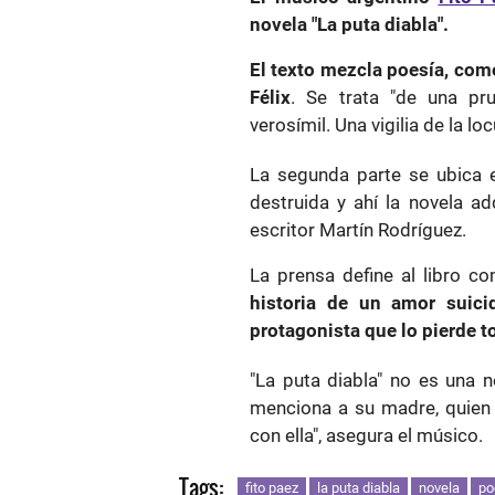
novela "La puta diabla".
El texto mezcla poesía, com
Félix
. Se trata "de una pru
verosímil. Una vigilia de la lo
La segunda parte se ubica 
destruida y ahí la novela ad
escritor Martín Rodríguez.
La prensa define al libro 
historia de un amor suicid
protagonista que lo pierde t
"La puta diabla" no es una 
menciona a su madre, quien 
con ella", asegura el músico.
Tags:
fito paez
la puta diabla
novela
po