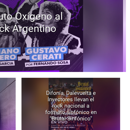
uto Oxígeno al
ck Argentino
Difonía, Dalevuelta e
Inyectores llevan el
rock nacional a
formato sinfónico en
“Brutal Sinfónico”