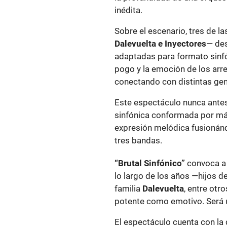
inédita.
Sobre el escenario, tres de l
Dalevuelta e Inyectores
— des
adaptadas para formato sinfó
pogo y la emoción de los arr
conectando con distintas ge
Este espectáculo nunca antes
sinfónica conformada por má
expresión melódica fusionándo
tres bandas.
“Brutal Sinfónico”
convoca a
lo largo de los años —hijos d
familia
Dalevuelta
, entre otr
potente como emotivo. Será u
El espectáculo cuenta con la