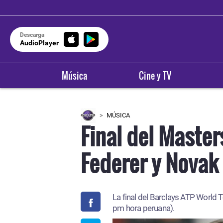
Descarga
AudioPlayer
Música
Cine y TV
MÚSICA
Final del Master
Federer y Novak
La final del Barclays ATP World T
pm hora peruana).