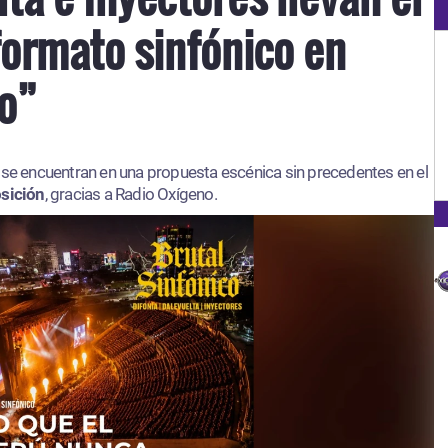
formato sinfónico en
co”
s
se encuentran en una propuesta escénica sin precedentes en el
osición
, gracias a Radio Oxígeno.