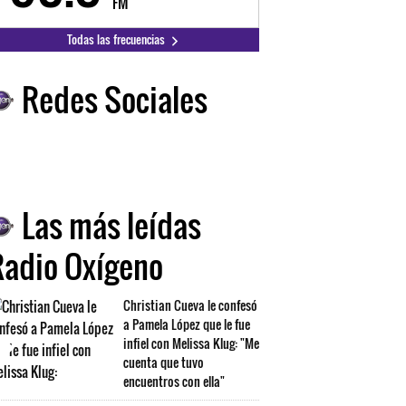
FM
FM
Todas las frecuencias
Redes Sociales
Las más leídas
Radio Oxígeno
Christian Cueva le confesó
a Pamela López que le fue
infiel con Melissa Klug: "Me
cuenta que tuvo
encuentros con ella"