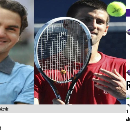
FM
okovic
1
M