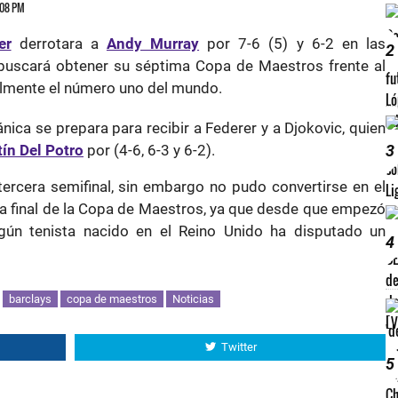
6:08 PM
er
derrotara a
Andy Murray
por 7-6 (5) y 6-2 en las
2
o buscará obtener su séptima Copa de Maestros frente al
almente el número uno del mundo.
ánica se prepara para recibir a Federer y a Djokovic, quien
3
ín Del Potro
por (4-6, 6-3 y 6-2).
ercera semifinal, sin embargo no pudo convertirse en el
na final de la Copa de Maestros, ya que desde que empezó
ngún tenista nacido en el Reino Unido ha disputado un
4
barclays
copa de maestros
Noticias
Twitter
5