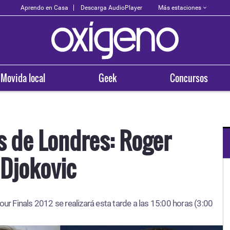
Más estaciones
Aprendo en Casa
Descarga AudioPlayer
Movida local
Geek
Concursos
s de Londres: Roger
 Djokovic
OXÍGENO EN TU CIUDAD
Arequipa
our Finals 2012 se realizará esta tarde a las 15:00 horas (3:00
93.5