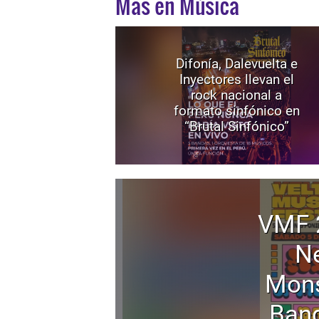
Mas en Música
Difonía, Dalevuelta e
Inyectores llevan el
rock nacional a
formato sinfónico en
“Brutal Sinfónico”
VMF 
Ne
Mons
Band