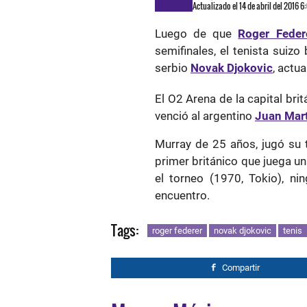
Actualizado el 14 de abril del 2016 
Luego de que
Roger Feder
semifinales, el tenista suiz
serbio
Novak Djokovic
, actu
El O2 Arena de la capital brit
venció al argentino
Juan Mart
Murray de 25 años, jugó su t
primer británico que juega u
el torneo (1970, Tokio), ni
encuentro.
Tags:
roger federer
novak djokovic
tenis
Compartir