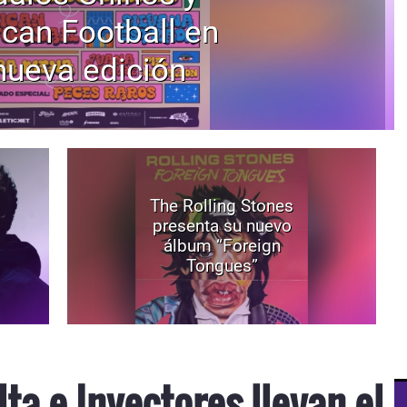
can Football en
nueva edición
The Rolling Stones
presenta su nuevo
álbum “Foreign
Tongues”
lta e Inyectores llevan el