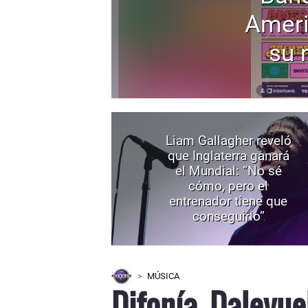
Ameri
su 
Liam Gallagher reveló
que Inglaterra ganará
el Mundial: “No sé
cómo, pero el
entrenador tiene que
conseguirlo”
MÚSICA
Difonía, Dalevue