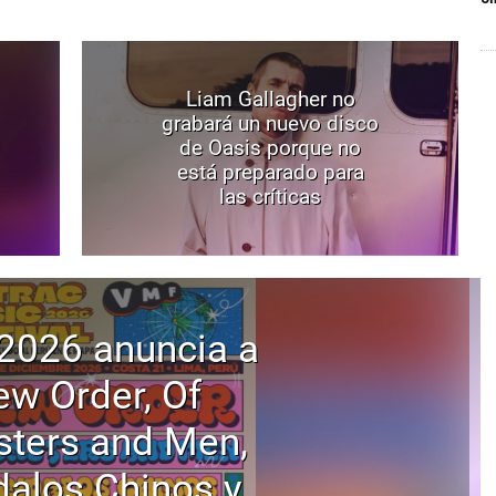
Liam Gallagher no
grabará un nuevo disco
de Oasis porque no
está preparado para
las críticas
2026 anuncia a
w Order, Of
ters and Men,
alos Chinos y