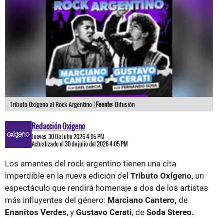
Tributo Oxígeno al Rock Argentino |
Fuente:
Difusión
Redacción Oxigeno
Jueves, 30 De Julio 2026 4:05 PM
Actualizado el 30 de julio del 2026 4:05 PM
Los amantes del rock argentino tienen una cita
imperdible en la nueva edición del
Tributo Oxígeno
, un
espectáculo que rendirá homenaje a dos de los artistas
más influyentes del género:
Marciano Cantero,
de
Enanitos Verdes
, y
Gustavo Cerati
, de
Soda Stereo.