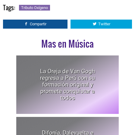
Tags:
Tributo Oxígeno
Compartir
Twitter
Mas en Música
La Oreja de Van Gogh
regresa a Perú con su
formación original y
promete conquistar a
todos
Difonía, Dalevuelta e