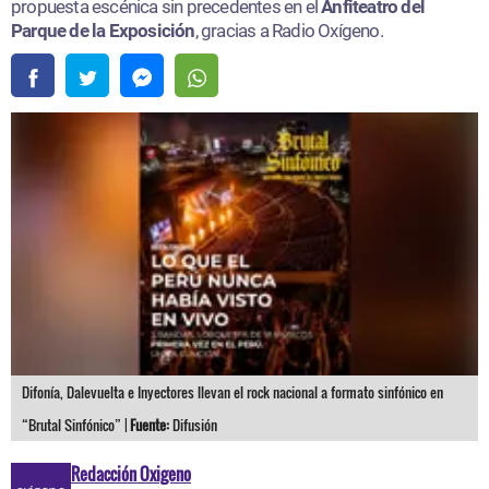
propuesta escénica sin precedentes en el
Anfiteatro del
Parque de la Exposición
, gracias a Radio Oxígeno.
Difonía, Dalevuelta e Inyectores llevan el rock nacional a formato sinfónico en
“Brutal Sinfónico” |
Fuente:
Difusión
Redacción Oxigeno