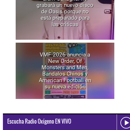
grabará un nuevo disco
de Oasis porque no
está preparado para
las críticas
VMF 2026 anuncia a
New Order, Of
Monsters and Men,
Bandalos Chinos y
American Football en
su nueva edición
Escucha Radio Oxígeno EN VIVO