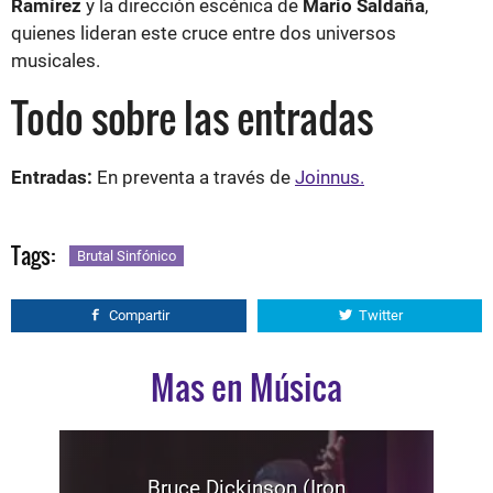
Ramírez
y la dirección escénica de
Mario Saldaña
,
quienes lideran este cruce entre dos universos
musicales.
Todo sobre las entradas
Entradas:
En preventa a través de
Joinnus.
Tags:
Brutal Sinfónico
Compartir
Twitter
Mas en Música
Bruce Dickinson (Iron