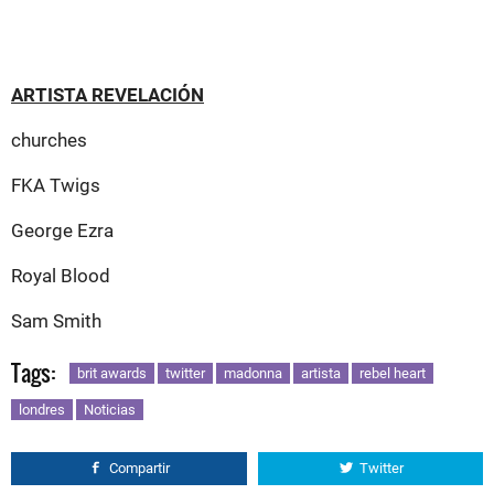
ARTISTA REVELACIÓN
churches
FKA Twigs
George Ezra
Royal Blood
Sam Smith
Tags:
brit awards
twitter
madonna
artista
rebel heart
londres
Noticias
Compartir
Twitter