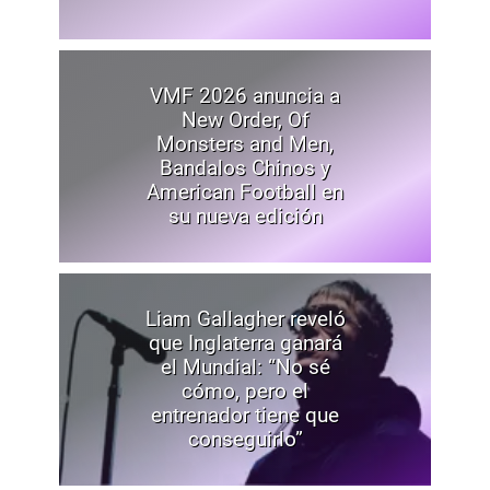
VMF 2026 anuncia a
New Order, Of
Monsters and Men,
Bandalos Chinos y
American Football en
su nueva edición
Liam Gallagher reveló
que Inglaterra ganará
el Mundial: “No sé
cómo, pero el
entrenador tiene que
conseguirlo”