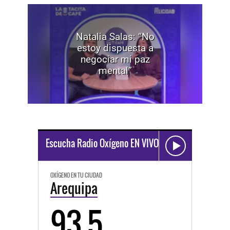
Natalia Salas: “No
estoy dispuesta a
negociar mi paz
mental”
Escucha Radio Oxígeno EN VIVO
OXÍGENO EN TU CIUDAD
Arequipa
93.5