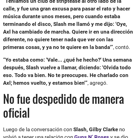
“Teníamos un club de striptease al otro lado de la
calle, y fue una gran excusa para pasar el rato y hacer
música durante unos meses, pero cuando estaba
terminando el disco, Slash me llamó y me dijo: 'Oye,
Axl ha cambiado de marcha. Quiere ir en una dirección
diferente, no quiere tener nada que ver con las
primeras cosas, y ya no te quiere en la banda'”
, contó.
“Yo estaba como: 'Vale... ¿qué he hecho?' Una semana
después, Slash vuelve a llamar, diciendo: 'Olvida todo
eso. Todo va bien. No te preocupes. He charlado con
Axl; hemos vuelto, y estamos bien'”
, agregó.
No fue despedido de manera
oficial
Luego de la conversación con
Slash, Gilby Clarke
no
volvió a tener una relación con
Guns N’ Roses
y se dio