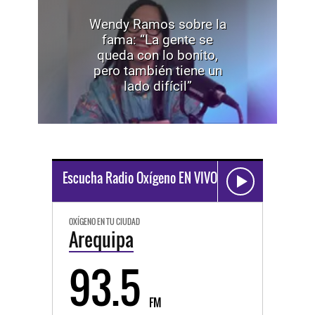
Wendy Ramos sobre la
fama: “La gente se
queda con lo bonito,
pero también tiene un
lado difícil”
Escucha Radio Oxígeno EN VIVO
OXÍGENO EN TU CIUDAD
Arequipa
93.5
FM