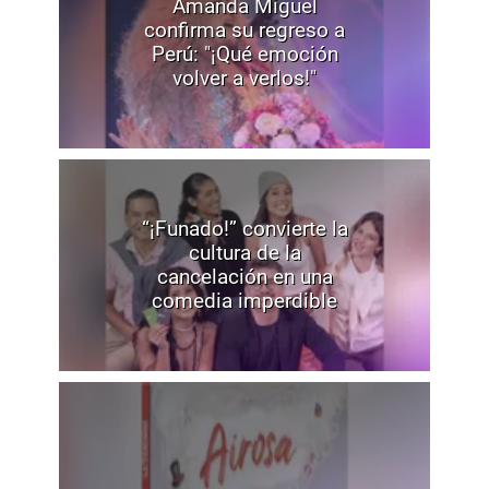
Amanda Miguel
confirma su regreso a
Perú: "¡Qué emoción
volver a verlos!"
“¡Funado!” convierte la
cultura de la
cancelación en una
comedia imperdible