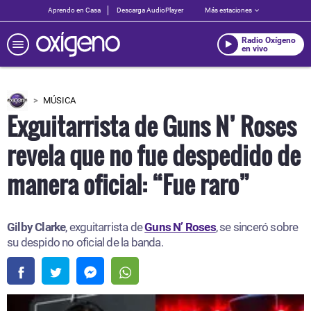
Aprendo en Casa
Descarga AudioPlayer
Más estaciones
Radio Oxígeno
en vivo
MÚSICA
Exguitarrista de Guns N’ Roses
revela que no fue despedido de
manera oficial: “Fue raro”
Gilby Clarke
, exguitarrista de
Guns N’ Roses
, se sinceró sobre
su despido no oficial de la banda.