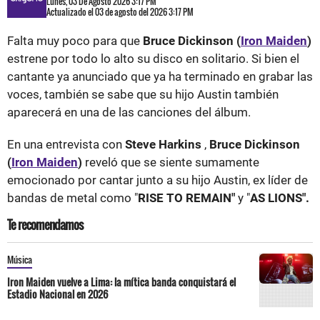
Lunes, 03 De Agosto 2026 3:17 PM
Actualizado el 03 de agosto del 2026 3:17 PM
Falta muy poco para que
Bruce Dickinson (
Iron Maiden
)
estrene por todo lo alto su disco en solitario. Si bien el
cantante ya anunciado que ya ha terminado en grabar las
voces, también se sabe que su hijo Austin también
aparecerá en una de las canciones del álbum.
En una entrevista con
Steve Harkins
,
Bruce Dickinson
(
Iron Maiden
)
reveló que se siente sumamente
emocionado por cantar junto a su hijo Austin, ex líder de
bandas de metal como "
RISE TO REMAIN"
y "
AS LIONS".
Te recomendamos
Música
Iron Maiden vuelve a Lima: la mítica banda conquistará el
Estadio Nacional en 2026