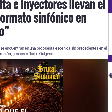
lta e Inyectores llevan el
formato sinfónico en
co”
s
se encuentran en una propuesta escénica sin precedentes en el
osición
, gracias a Radio Oxígeno.