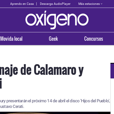
Más estaciones
Aprendo en Casa
Descarga AudioPlayer
Movida local
Geek
Concursos
naje de Calamaro y
i
OXÍGENO EN TU CIUDAD
Arequipa
y presentarán el próximo 14 de abril el disco 'Hijos del Pueblo',
93.5
Gustavo Cerati.