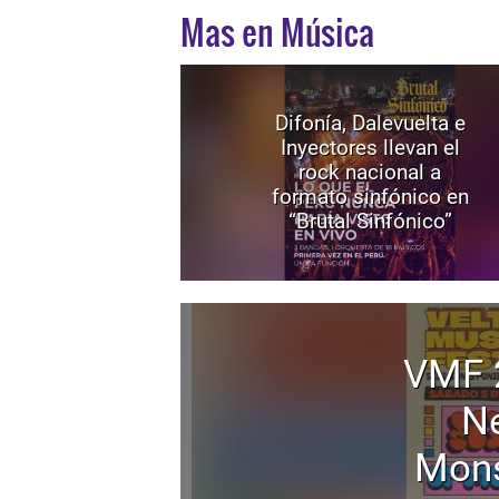
Mas en Música
Difonía, Dalevuelta e
Inyectores llevan el
rock nacional a
formato sinfónico en
“Brutal Sinfónico”
VMF 
Ne
Mons