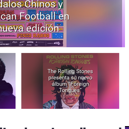
alos Chinos y
can Football en
nueva edición
The Rolling Stones
presenta su nuevo
álbum “Foreign
Tongues”