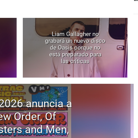
Liam Gallagher no
grabará un nuevo disco
de Oasis porque no
está preparado para
las críticas
2026 anuncia a
w Order, Of
ters and Men,