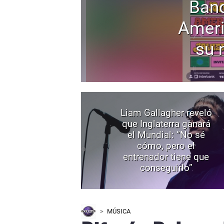
Band
Ameri
su 
Liam Gallagher reveló
que Inglaterra ganará
el Mundial: “No sé
cómo, pero el
entrenador tiene que
conseguirlo”
MÚSICA