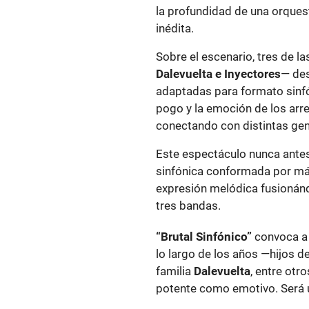
la profundidad de una orquest
inédita.
Sobre el escenario, tres de l
Dalevuelta e Inyectores
— des
adaptadas para formato sinfó
pogo y la emoción de los arr
conectando con distintas ge
Este espectáculo nunca antes
sinfónica conformada por má
expresión melódica fusionándo
tres bandas.
“Brutal Sinfónico”
convoca a
lo largo de los años —hijos d
familia
Dalevuelta
, entre otr
potente como emotivo. Será u