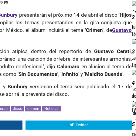
6:35 PM
Bunbury
presentarán el próximo 14 de abril el disco
'Hijos
2
opilar los temas presentandos en la gira conjunta que
r México, el álbum incluirá el tema
'Crimen'
, de
Gustavo
3
ción atípica dentro del repertorio de
Gustavo Cerati
,
áneo, una canción de orfebre, de interesantes armonías,
adulto confesional", dijo
Calamaro
en alusión al tema de
os como
'Sin Documentos'
, '
Infinito
' y '
Maldito Duende
'.
4
o
y
Bunbury
versionan el tema será publicado el 17 de
e abrirá la preventa del disco.
erati
disco
crimen
Noticias
5
Twitter