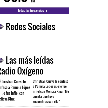
FM
FM
Todas las frecuencias
Redes Sociales
Las más leídas
Radio Oxígeno
Christian Cueva le confesó
a Pamela López que le fue
infiel con Melissa Klug: "Me
cuenta que tuvo
encuentros con ella"