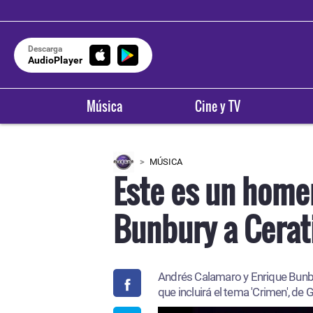
Descarga
AudioPlayer
Música
Cine y TV
MÚSICA
Este es un home
Bunbury a Cerat
Andrés Calamaro y Enrique Bunbur
que incluirá el tema 'Crimen', de 