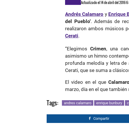
Actualizado el 14 de abril del 2016 
Andrés Calamaro
y
Enrique 
del Pueblo'
. Además de rec
realizaron ambos músicos po
Cerati
.
“Elegimos
Crimen
, una can
asimismo un himno contempor
profunda melodía y letra de 
Cerati, que se suma a clásic
El video en el que
Calamar
marzo, día en el que también s
Tags:
andres calamaro
enrique bunbury
c
Compartir