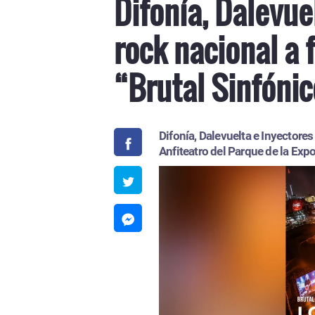
Difonía, Dalevue
rock nacional a 
“Brutal Sinfóni
Difonía, Dalevuelta e Inyectore
Anfiteatro del Parque de la Exp