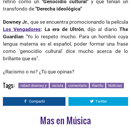
refirió como un
"Genocidio cultural"
y que tenían un
transfondo de
"Derecha ideológica"
Downey Jr.
, que se encuentra promocionando la película
Los Vengadores
: La era de Ultrón
, dijo al diario
The
Guardian
"Yo lo respeto mucho. Para un hombre cuya
lengua materna es el español, poder formar una frase
como 'genocidio cultural' dice mucho acerca de lo
brillante que es".
¿Racismo o no? ¿Tú que opinas?
Tags:
robert downey jr
racista
comentario
iñarritu
Noticias
Compartir
Twitter
Mas en Música