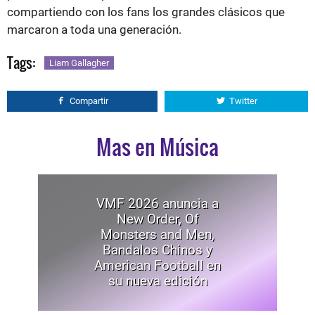
compartiendo con los fans los grandes clásicos que
marcaron a toda una generación.
Tags:
Liam Gallagher
Compartir
Twitter
Mas en Música
VMF 2026 anuncia a
New Order, Of
Monsters and Men,
Bandalos Chinos y
American Football en
su nueva edición