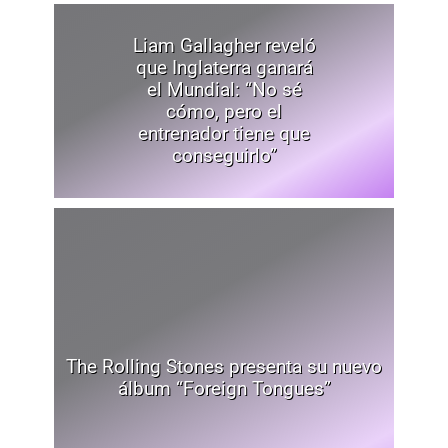
Liam Gallagher reveló
que Inglaterra ganará
el Mundial: “No sé
cómo, pero el
entrenador tiene que
conseguirlo”
The Rolling Stones presenta su nuevo
álbum “Foreign Tongues”