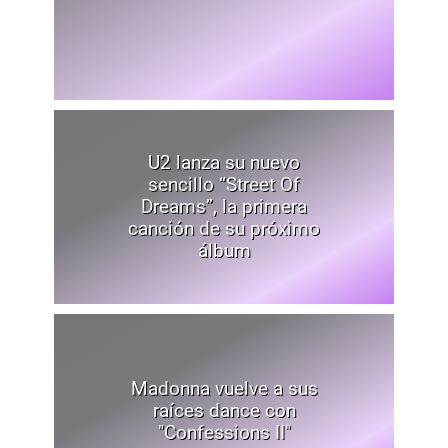
U2 lanza su nuevo
sencillo “Street Of
Dreams”, la primera
canción de su próximo
álbum
Madonna vuelve a sus
raíces dance con
"Confessions II"