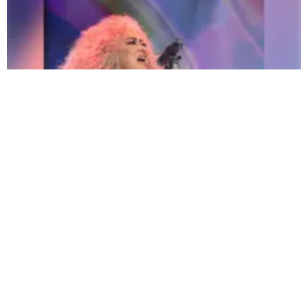
Amanda Miguel confirma su regreso a Perú: "¡Qué emoción volver a verlos!" |
Fuente:
Eva Ruiz |
Fotógrafo:
Eva Ruiz
Redacción Oxigeno
Viernes, 17 De Julio 2026 5:37 PM
Actualizado el 17 de julio del 2026 5:37 PM
Aunque aún faltan algunos meses para su esperada
llegada por primera vez al Perú, para su gran concierto
“
Él me mintió World Tour 2026”
, el próximo
21 de