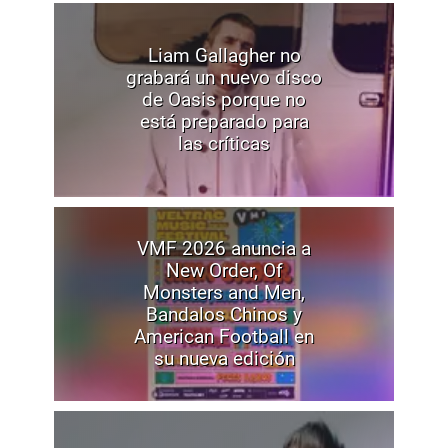
Liam Gallagher no
grabará un nuevo disco
de Oasis porque no
está preparado para
las críticas
VMF 2026 anuncia a
New Order, Of
Monsters and Men,
Bandalos Chinos y
American Football en
su nueva edición