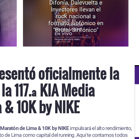
Difonía, Dalevuelta e
Inyectores llevan el
rock nacional a
formato sinfónico en
“Brutal Sinfónico”
esentó oficialmente la
la 117.ª KIA Media
 & 10K by NIKE
Maratón de Lima & 10K by NIKE
impulsará el alto rendimiento,
nto de Lima como capital del running. Aquí te contamos todos