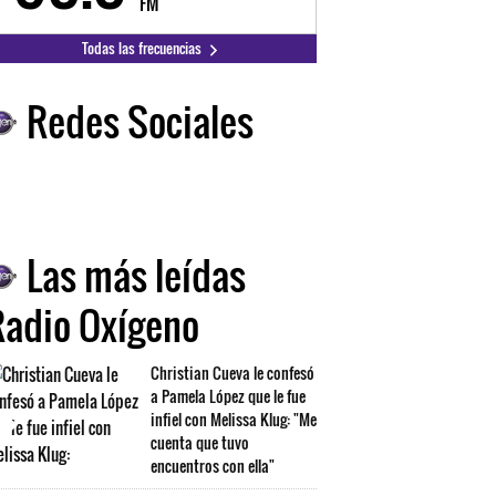
FM
FM
Todas las frecuencias
Redes Sociales
Las más leídas
Radio Oxígeno
Christian Cueva le confesó
a Pamela López que le fue
infiel con Melissa Klug: "Me
cuenta que tuvo
encuentros con ella"