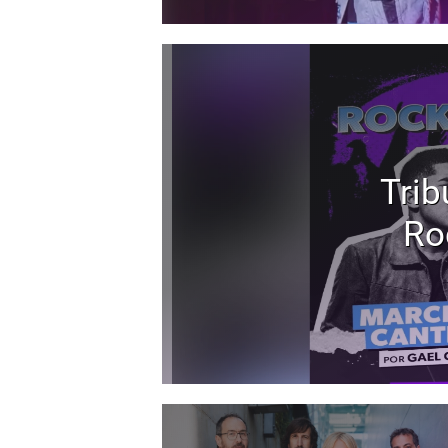
Trib
Ro