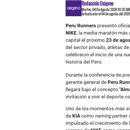
Redacción Oxigeno
Martes, 04 De Agosto 2026 10:35 AM
Actualizado el 04 de agosto del 202
Peru Runners
presentó ofici
NIKE
, la media maratón más a
capital el próximo
23 de ago
del sector privado, atletas d
celebraron el inicio de una n
historia del Perú.
Durante la conferencia de pr
gerente general de
Peru Runn
llegará bajo el concepto
"Alm
invitación a vivir el deporte 
Uno de los momentos más sign
de
KIA
como
naming partner
d
impulsado el crecimiento de l