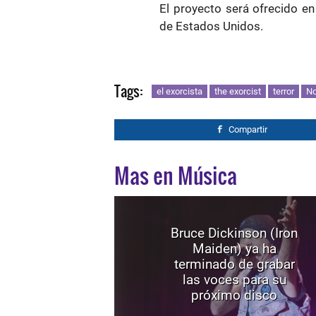
El proyecto será ofrecido e
de Estados Unidos.
Tags:
el exorcista
the exorcist
terror
No
Compartir
Mas en Música
Bruce Dickinson (Iron
Maiden) ya ha
terminado de grabar
las voces para su
próximo disco