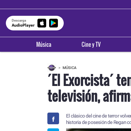
Descarga
AudioPlayer
Música
Cine y TV
MÚSICA
´El Exorcista´ t
televisión, afir
El clásico del cine de terror vol
historia de posesión de Regan c