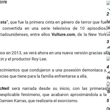
5:59 PM
2
ista”
, que fue la primera cinta en género de terror que fue
 convertida en una serie televisiva de 10 episodios,
tadounidenses, entre ellos
Vulture.com
, de la New York
3
ños en 2013, se verá ahora en una nueva versión gracias al
in y el productor Roy Lee.
4
tecimientos que condujeron a una posesión demoníaca y,
ias que tiene para la familia enfrentarse a ella.
Neil
será narrada desde su inicio, con las primeras
 inexplicable fenómeno, que acabaron aproximándola a la
5
 Damien Karras, que realizaría el exorcismo.