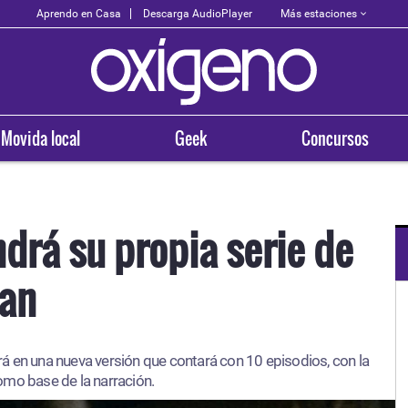
Más estaciones
Aprendo en Casa
Descarga AudioPlayer
Movida local
Geek
Concursos
endrá su propia serie de
man
OXÍGENO EN TU CIUDAD
Arequipa
verá en una nueva versión que contará con 10 episodios, con la
93.5
omo base de la narración.