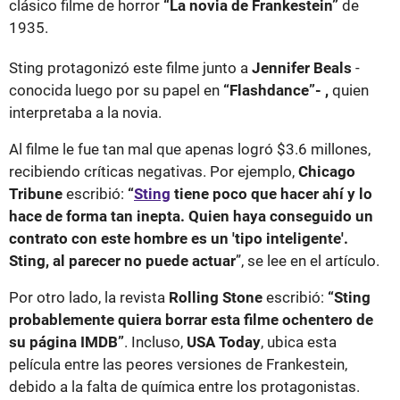
clásico filme de horror
“La novia de Frankestein”
de
1935.
Sting protagonizó este filme junto a
Jennifer Beals
-
conocida luego por su papel en
“Flashdance”- ,
quien
interpretaba a la novia.
Al filme le fue tan mal que apenas logró $3.6 millones,
recibiendo críticas negativas. Por ejemplo,
Chicago
Tribune
escribió:
“
Sting
tiene poco que hacer ahí y lo
hace de forma tan inepta. Quien haya conseguido un
contrato con este hombre es un 'tipo inteligente'.
Sting, al parecer no puede actuar
”, se lee en el artículo.
Por otro lado, la revista
Rolling Stone
escribió:
“Sting
probablemente quiera borrar esta filme ochentero de
su página IMDB”
. Incluso,
USA Today
, ubica esta
película entre las peores versiones de Frankestein,
debido a la falta de química entre los protagonistas.