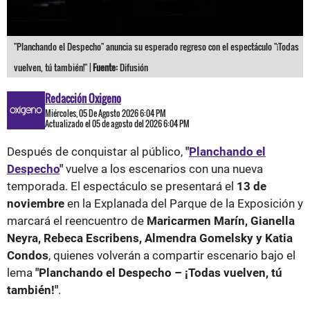
"Planchando el Despecho" anuncia su esperado regreso con el espectáculo "¡Todas
vuelven, tú también!" |
Fuente:
Difusión
Redacción Oxigeno
Miércoles, 05 De Agosto 2026 6:04 PM
Actualizado el 05 de agosto del 2026 6:04 PM
Después de conquistar al público,
"
Planchando el
Despecho
"
vuelve a los escenarios con una nueva
temporada. El espectáculo se presentará el
13 de
noviembre
en la Explanada del Parque de la Exposición y
marcará el reencuentro de
Maricarmen Marín, Gianella
Neyra, Rebeca Escribens, Almendra Gomelsky y Katia
Condos
, quienes volverán a compartir escenario bajo el
lema
"Planchando el Despecho – ¡Todas vuelven, tú
también!"
.