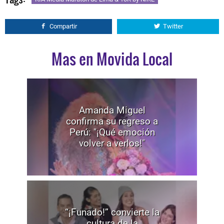
Compartir
Twitter
Mas en Movida Local
Amanda Miguel
confirma su regreso a
Perú: "¡Qué emoción
volver a verlos!"
“¡Funado!” convierte la
cultura de la