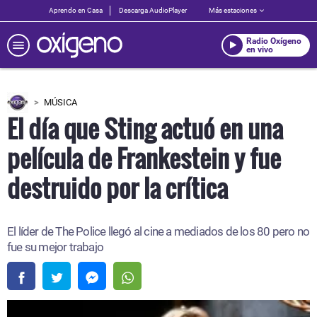
Aprendo en Casa
Descarga AudioPlayer
Más estaciones
Radio Oxígeno
en vivo
MÚSICA
El día que Sting actuó en una
película de Frankestein y fue
destruido por la crítica
El líder de The Police llegó al cine a mediados de los 80 pero no
fue su mejor trabajo