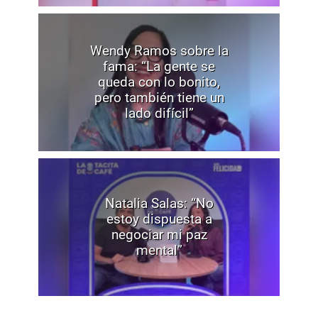
Wendy Ramos sobre la
fama: “La gente se
queda con lo bonito,
pero también tiene un
lado difícil”
Natalia Salas: “No
estoy dispuesta a
negociar mi paz
mental”