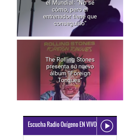
el Mundial: “No sé
cómo, pero el
entrenador tiene que
conseguirlo”
The Rolling Stones
presenta su nuevo
álbum “Foreign
Tongues”
Escucha Radio Oxígeno EN VIVO