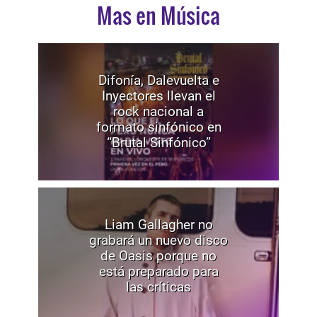
Mas en Música
Difonía, Dalevuelta e
Inyectores llevan el
rock nacional a
formato sinfónico en
“Brutal Sinfónico”
Liam Gallagher no
grabará un nuevo disco
de Oasis porque no
está preparado para
las críticas