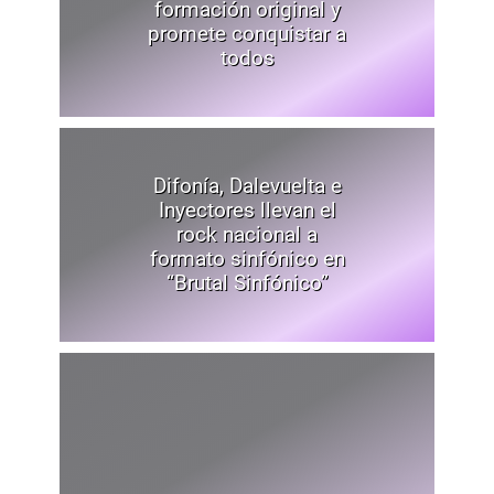
formación original y
promete conquistar a
todos
Difonía, Dalevuelta e
Inyectores llevan el
rock nacional a
formato sinfónico en
“Brutal Sinfónico”