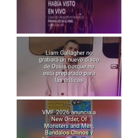
Liam Gallagher no
grabará un nuevo disco
de Oasis porque no
está preparado para
las críticas
VMF 2026 anuncia a
New Order, Of
Monsters and Men,
Bandalos Chinos y