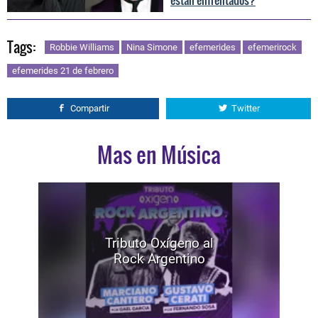
están enfrentados?
Tags:
Robbie Williams
Nina Simone
efemerides
efemerirock
efemerides 21 de febrero
Compartir
Twitter
Mas en Música
Tributo Oxígeno al
Rock Argentino