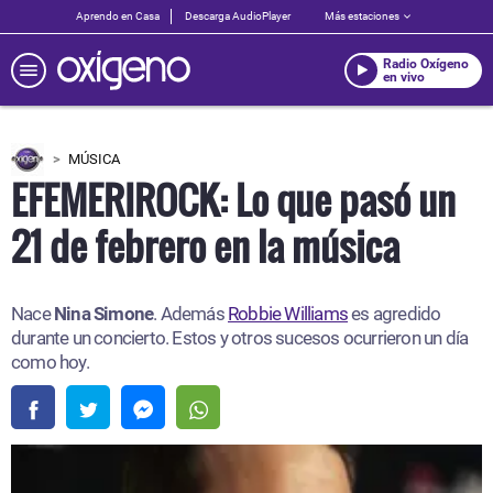
Aprendo en Casa
Descarga AudioPlayer
Más estaciones
Radio Oxígeno
en vivo
MÚSICA
EFEMERIROCK: Lo que pasó un
21 de febrero en la música
Nace
Nina Simone
. Además
Robbie Williams
es agredido
durante un concierto. Estos y otros sucesos ocurrieron un día
como hoy.