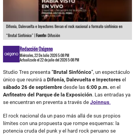
Difonía, Dalevuelta e Inyectores llevan el rock nacional a formato sinfónico en
“Brutal Sinfónico” |
Fuente:
Difusión
Redacción Oxigeno
Miércoles, 22 De Julio 2026 5:08 PM
Actualizado el 22 de julio del 2026 5:08 PM
Studio Tres presenta “
Brutal Sinfónico
”, un espectáculo
único que reunirá a
Difonía, Dalevuelta e Inyectores
el
sábado 26 de septiembre
desde las
6:00 p.m.
en el
Anfiteatro del Parque de la Exposición
. Las entradas ya
se encuentran en preventa a través de
Joinnus
.
El rock nacional da un paso más allá de sus propios
límites con una propuesta que rompe esquemas: la
potencia cruda del punk y el hard rock peruano se