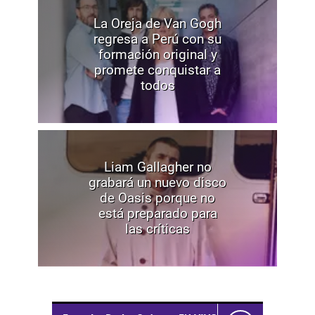
La Oreja de Van Gogh
regresa a Perú con su
formación original y
promete conquistar a
todos
Liam Gallagher no
grabará un nuevo disco
de Oasis porque no
está preparado para
las críticas