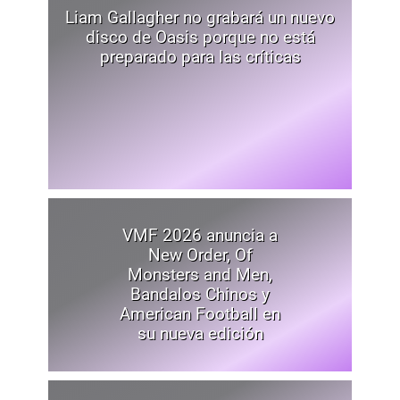
Liam Gallagher no grabará un nuevo
disco de Oasis porque no está
preparado para las críticas
VMF 2026 anuncia a
New Order, Of
Monsters and Men,
Bandalos Chinos y
American Football en
su nueva edición