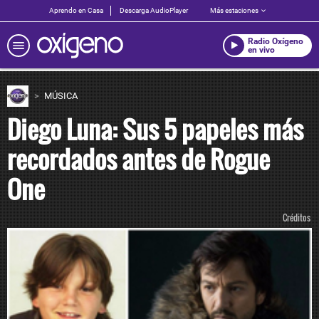
Aprendo en Casa
Descarga AudioPlayer
Más estaciones
Radio Oxígeno
en vivo
MÚSICA
Diego Luna: Sus 5 papeles más
recordados antes de Rogue
One
Créditos