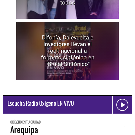
todos
Difonía, Dalevuelta e
Inyectores llevan el
rock nacional a
formato sinfónico en
“Brutal Sinfónico”
Escucha Radio Oxígeno EN VIVO
OXÍGENO EN TU CIUDAD
OXÍGEN
Trujillo
Hu