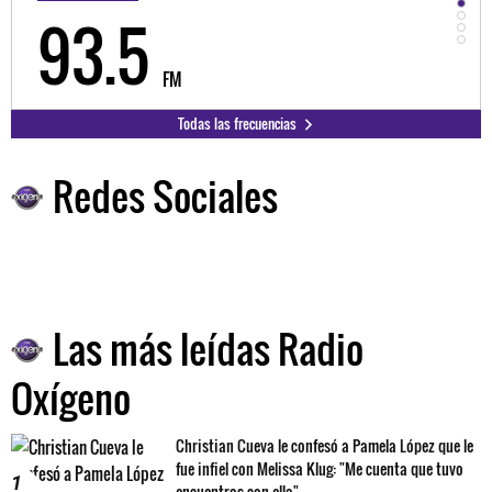
98.3
9
FM
Todas las frecuencias
Redes Sociales
Las más leídas Radio
Oxígeno
Christian Cueva le confesó a Pamela López que le
fue infiel con Melissa Klug: "Me cuenta que tuvo
1
encuentros con ella"