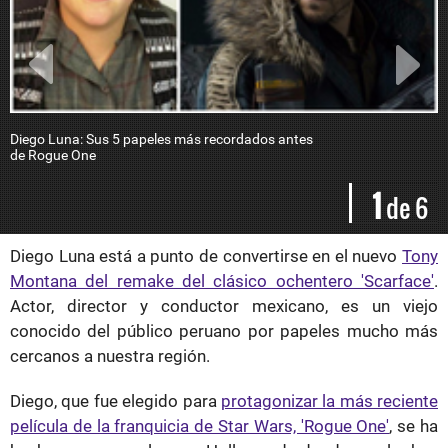
Diego Luna: Sus 5 papeles más recordados antes
E
de Rogue One
L
m
t
1
de 6
Diego Luna está a punto de convertirse en el nuevo
Tony
Montana del remake del clásico ochentero 'Scarface'
.
Actor, director y conductor mexicano, es un viejo
conocido del público peruano por papeles mucho más
cercanos a nuestra región.
Diego, que fue elegido para
protagonizar la más reciente
película de la franquicia de Star Wars, 'Rogue One'
, se ha