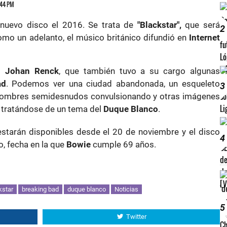
6:44 PM
nuevo disco el 2016. Se trata de
"Blackstar",
que será
2
omo un adelanto, el músico británico difundió en
Internet
el
Johan Renck
, que también tuvo a su cargo algunas
ad
. Podemos ver una ciudad abandonada, un esqueleto
3
, hombres semidesnudos convulsionando y otras imágenes
 tratándose de un tema del
Duque Blanco
.
 estarán disponibles desde el 20 de noviembre y el disco
4
o, fecha en la que
Bowie
cumple 69 años.
kstar
breaking bad
duque blanco
Noticias
5
Twitter