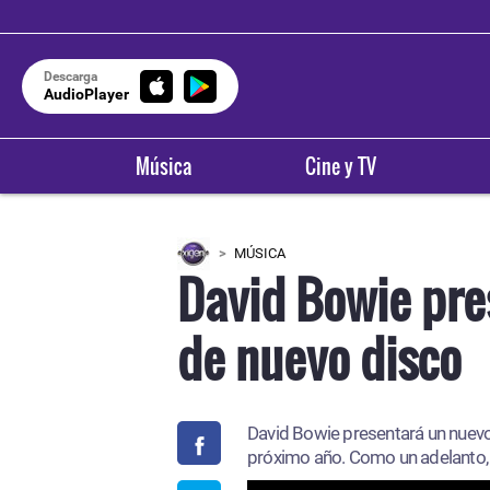
Descarga
AudioPlayer
Música
Cine y TV
MÚSICA
David Bowie pre
de nuevo disco
David Bowie presentará un nuevo 
próximo año. Como un adelanto, e