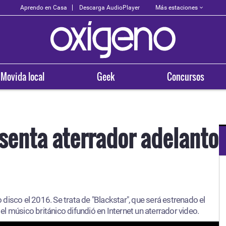
Más estaciones
Aprendo en Casa
Descarga AudioPlayer
Movida local
Geek
Concursos
senta aterrador adelanto
OXÍGENO EN TU CIUDAD
Arequipa
disco el 2016. Se trata de "Blackstar", que será estrenado el
93.5
l músico británico difundió en Internet un aterrador video.