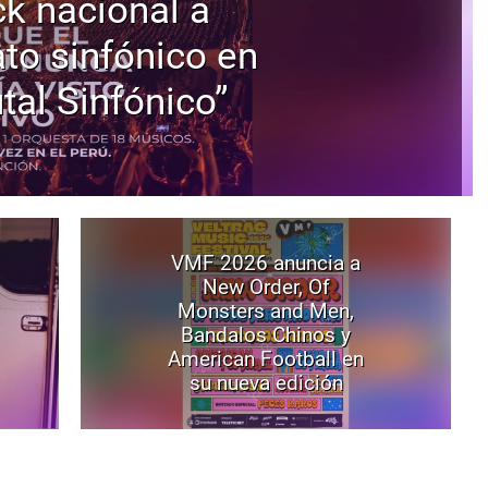
ck nacional a
to sinfónico en
tal Sinfónico”
VMF 2026 anuncia a
New Order, Of
Monsters and Men,
Bandalos Chinos y
American Football en
su nueva edición