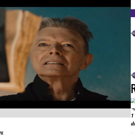
FM
1
 PM