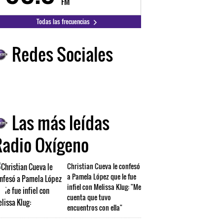
FM
FM
Todas las frecuencias
Redes Sociales
Las más leídas
Radio Oxígeno
Christian Cueva le confesó
a Pamela López que le fue
infiel con Melissa Klug: "Me
cuenta que tuvo
encuentros con ella"