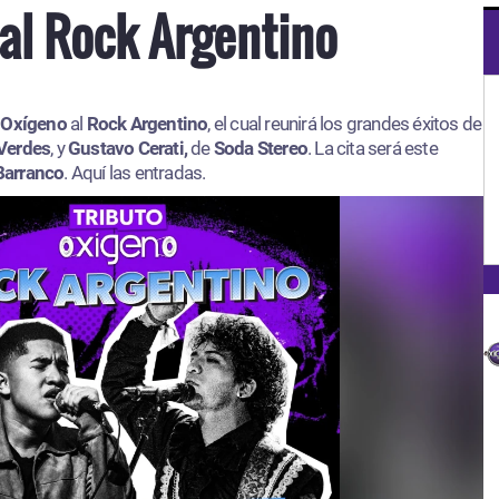
al Rock Argentino
 Oxígeno
al
Rock Argentino
, el cual reunirá los grandes éxitos de
Verdes
, y
Gustavo Cerati,
de
Soda Stereo
. La cita será este
Barranco
. Aquí las entradas.​