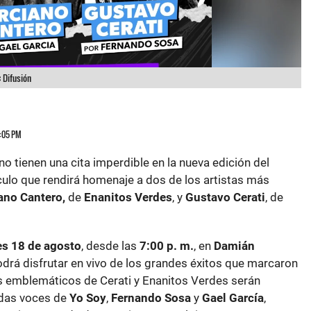
:
Difusión
4:05 PM
o tienen una cita imperdible en la nueva edición del
culo que rendirá homenaje a dos de los artistas más
ano Cantero,
de
Enanitos Verdes
, y
Gustavo Cerati
, de
s 18 de agosto
, desde las
7:00 p. m.
, en
Damián
odrá disfrutar en vivo de los grandes éxitos que marcaron
s emblemáticos de Cerati y Enanitos Verdes serán
adas voces de
Yo Soy
,
Fernando Sosa
y
Gael García
,
tación cargada de emoción y nostalgia.