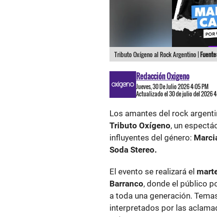
Tributo Oxígeno al Rock Argentino |
Fuente
Redacción Oxigeno
Jueves, 30 De Julio 2026 4:05 PM
Actualizado el 30 de julio del 2026 
Los amantes del rock argentin
Tributo Oxígeno
, un espectá
influyentes del género:
Marci
Soda Stereo.
El evento se realizará el
marte
Barranco
, donde el público p
a toda una generación. Tema
interpretados por las aclam
quienes prometen una presen