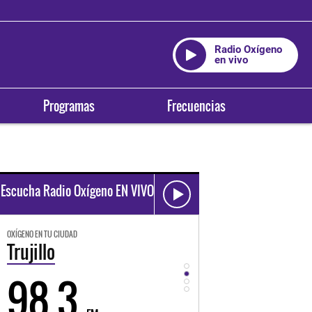
Radio Oxígeno
en vivo
Programas
Frecuencias
Escucha Radio Oxígeno EN VIVO
OXÍGENO EN TU CIUDAD
OXÍGENO EN TU CIUDAD
Trujillo
Huancayo
98.3
94.3