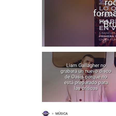
ro
forma
“Bru
Liam Gallagher no
grabará un nuevo disco
de Oasis porque no
está preparado para
las críticas
MÚSICA