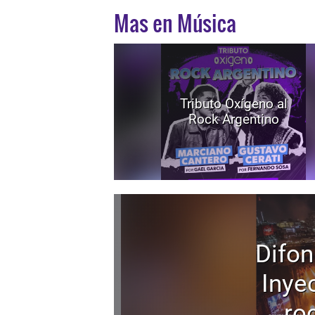
Mas en Música
Tributo Oxígeno al
Rock Argentino
Difon
Inyec
ro