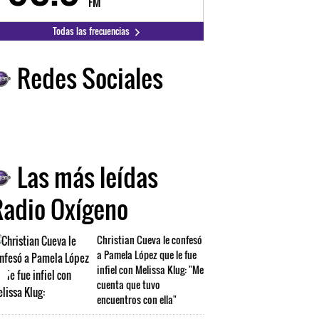
FM
FM
Todas las frecuencias
Redes Sociales
Las más leídas
Radio Oxígeno
Christian Cueva le confesó
a Pamela López que le fue
infiel con Melissa Klug: "Me
cuenta que tuvo
encuentros con ella"