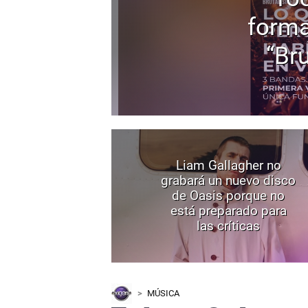
forma
“Bru
Liam Gallagher no
grabará un nuevo disco
de Oasis porque no
está preparado para
las críticas
MÚSICA