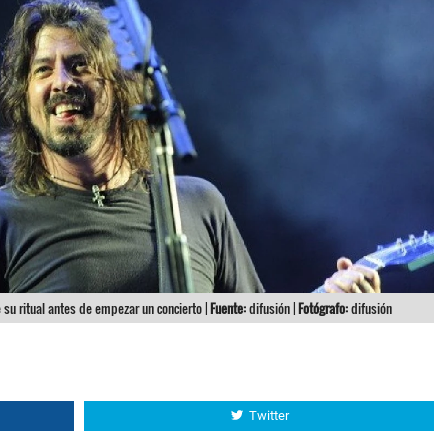
e su ritual antes de empezar un concierto |
Fuente:
difusión |
Fotógrafo:
difusión
Twitter