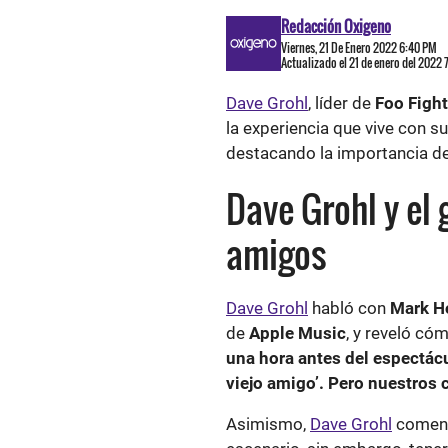
Redacción Oxigeno
Viernes, 21 De Enero 2022 6:40 PM
Actualizado el 21 de enero del 2022
Dave Grohl
, líder de
Foo Fight
la experiencia que vive con s
destacando la importancia de 
Dave Grohl y el 
amigos
Dave Grohl
habló con
Mark H
de
Apple Music
, y reveló có
una hora antes del espectácu
viejo amigo’. Pero nuestros
Asimismo,
Dave Grohl
coment