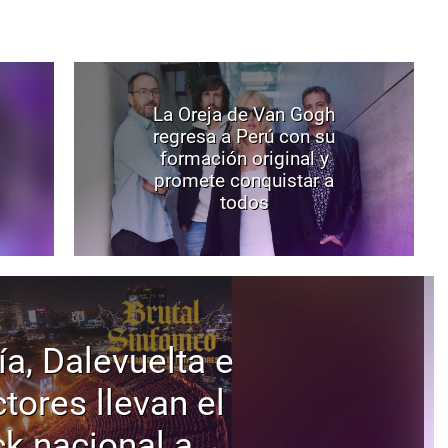
La Oreja de Van Gogh
regresa a Perú con su
formación original y
promete conquistar a
todos
ía, Dalevuelta e
tores llevan el
ck nacional a