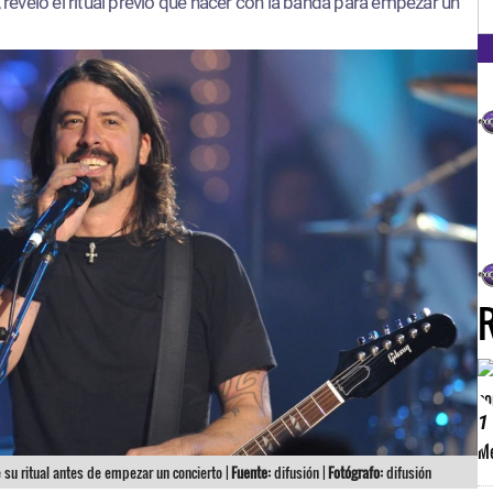
FM
, reveló el ritual previo que hacer con la banda para empezar un
1
e su ritual antes de empezar un concierto |
Fuente:
difusión |
Fotógrafo:
difusión