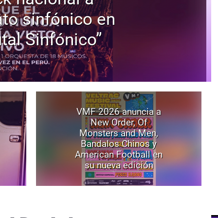
to sinfónico en
tal Sinfónico”
VMF 2026 anuncia a
New Order, Of
Monsters and Men,
Bandalos Chinos y
American Football en
su nueva edición