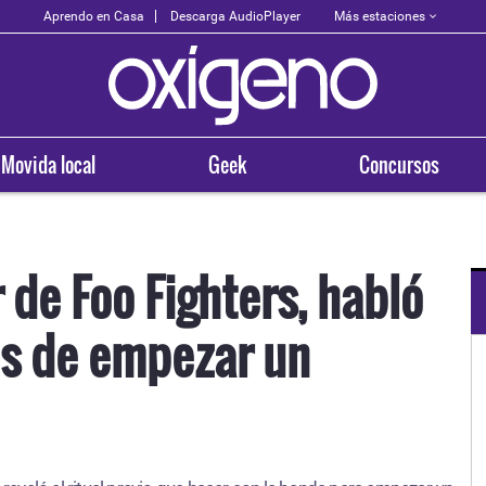
Más estaciones
Aprendo en Casa
Descarga AudioPlayer
Movida local
Geek
Concursos
r de Foo Fighters, habló
es de empezar un
OXÍGENO EN TU CIUDAD
Arequipa
93.5