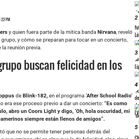
2
 7:22 PM
ers
y quien fuera parte de la mitica banda
Nirvana
, reveló
u grupo, y cómo se preparan para tocar en un concierto,
la reunión previa.
3
grupo buscan felicidad en los
4
oppus
de
Blink-182,
en el programa
‘After School Radio’
mo era ese proceso previo a dar un concierto:
“Es como
lo, abro un Coors Light y digo, ‘Oh, hola oscuridad, mi
 camerinos siempre están llenos de amigos”.
5
ó que no se permite tener personas detrás del