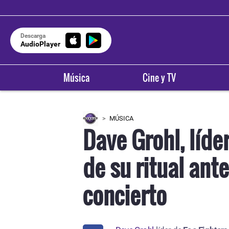
Descarga
AudioPlayer
Música
Cine y TV
MÚSICA
Dave Grohl, líde
de su ritual ant
concierto