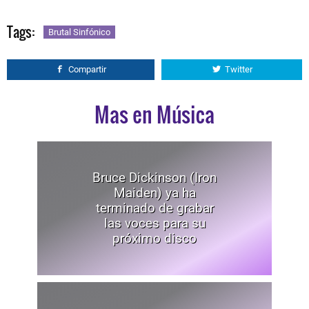
Tags:
Brutal Sinfónico
Compartir
Twitter
Mas en Música
Bruce Dickinson (Iron
Maiden) ya ha
terminado de grabar
las voces para su
próximo disco