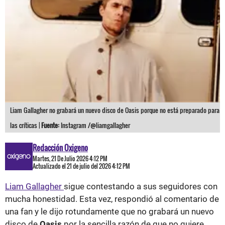
Liam Gallagher no grabará un nuevo disco de Oasis porque no está preparado para
las críticas |
Fuente:
Instagram /@liamgallagher
Redacción Oxigeno
Martes, 21 De Julio 2026 4:12 PM
Actualizado el 21 de julio del 2026 4:12 PM
Liam Gallagher
sigue contestando a sus seguidores con
mucha honestidad. Esta vez, respondió al comentario de
una fan y le dijo rotundamente que no grabará un nuevo
disco de
Oasis
por la sencilla razón de que no quiere