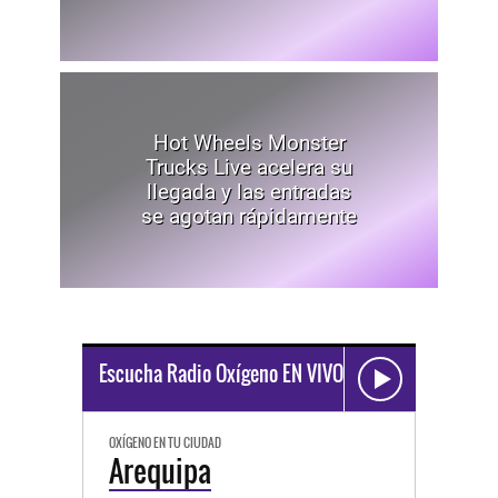
Hot Wheels Monster
Trucks Live acelera su
llegada y las entradas
se agotan rápidamente
Escucha Radio Oxígeno EN VIVO
OXÍGENO EN TU CIUDAD
Arequipa