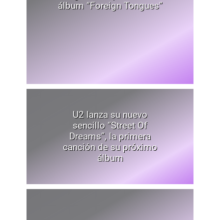
álbum “Foreign Tongues”
U2 lanza su nuevo
sencillo “Street Of
Dreams”, la primera
canción de su próximo
álbum