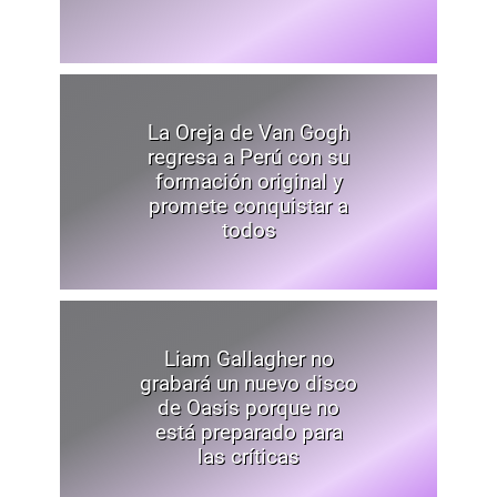
La Oreja de Van Gogh
regresa a Perú con su
formación original y
promete conquistar a
todos
Liam Gallagher no
grabará un nuevo disco
de Oasis porque no
está preparado para
las críticas