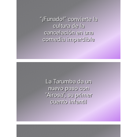
“¡Funado!” convierte la
cultura de la
cancelación en una
comedia imperdible
La Tarumba da un
nuevo paso con
"Airosa", su primer
cuento infantil