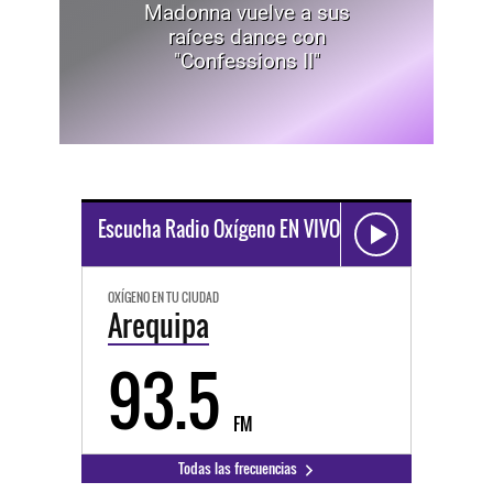
Madonna vuelve a sus
raíces dance con
"Confessions II"
Escucha Radio Oxígeno EN VIVO
OXÍGENO EN TU CIUDAD
Arequipa
93.5
FM
Todas las frecuencias