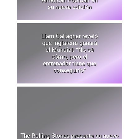
American Football en
su nueva edición
Liam Gallagher reveló
que Inglaterra ganará
el Mundial: “No sé
cómo, pero el
entrenador tiene que
conseguirlo”
The Rolling Stones presenta su nuevo