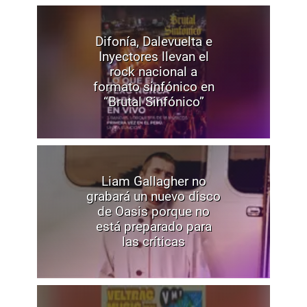
Difonía, Dalevuelta e
Inyectores llevan el
rock nacional a
formato sinfónico en
“Brutal Sinfónico”
Liam Gallagher no
grabará un nuevo disco
de Oasis porque no
está preparado para
las críticas