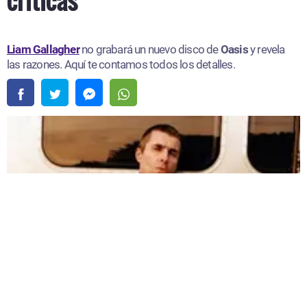
Liam Gallagher
no grabará un nuevo disco de
Oasis
y revela
las razones. Aquí te contamos todos los detalles.
Liam Gallagher no grabará un nuevo disco de Oasis porque no está preparado para
las críticas |
Fuente:
Instagram /@liamgallagher