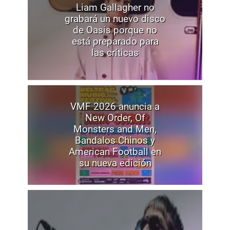
Liam Gallagher no
grabará un nuevo disco
de Oasis porque no
está preparado para
las críticas
VMF 2026 anuncia a
New Order, Of
Monsters and Men,
Bandalos Chinos y
American Football en
su nueva edición