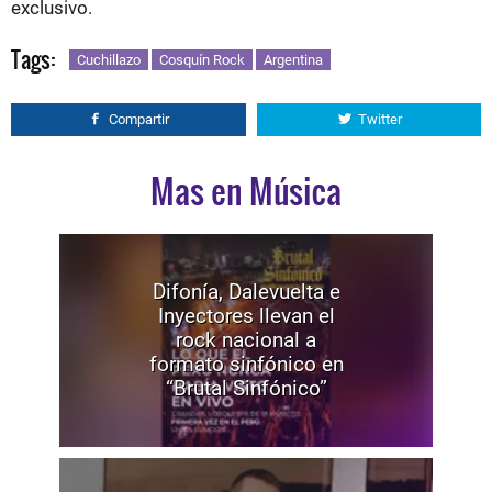
exclusivo.
Tags:
Cuchillazo
Cosquín Rock
Argentina
Compartir
Twitter
Mas en Música
Difonía, Dalevuelta e
Inyectores llevan el
rock nacional a
formato sinfónico en
“Brutal Sinfónico”