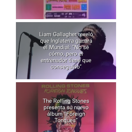
Liam Gallagher reveló
que Inglaterra ganará
el Mundial: “No sé
cómo, pero el
entrenador tiene que
conseguirlo”
The Rolling Stones
presenta su nuevo
álbum “Foreign
Tongues”