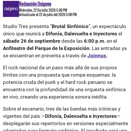
Redacción Oxigeno
Miércoles, 22 De Julio 2026 5:08 PM
Actualizado el 22 de julio del 2026 5:08 PM
Studio Tres presenta “
Brutal Sinfónico
”, un espectáculo
único que reunirá a
Difonía, Dalevuelta e Inyectores
el
sábado 26 de septiembre
desde las
6:00 p.m.
en el
Anfiteatro del Parque de la Exposición
. Las entradas ya
se encuentran en preventa a través de
Joinnus
.
El rock nacional da un paso más allá de sus propios
límites con una propuesta que rompe esquemas: la
potencia cruda del punk y el hard rock peruano se
encuentra con la profundidad de una orquesta sinfónica
en vivo, creando una experiencia sonora inédita.
Sobre el escenario, tres de las bandas más icónicas y
vigentes del país —
Difonía, Dalevuelta e Inyectores
—
desplegarán sus repertorios en versiones especialmente
adaptadas para formato sinfónico. El resultado será una