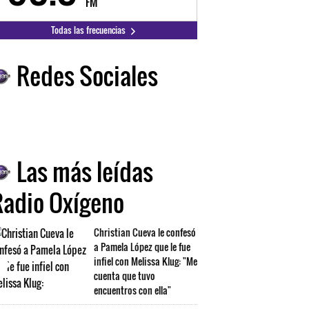
FM
FM
Todas las frecuencias
Redes Sociales
Las más leídas
Radio Oxígeno
Christian Cueva le confesó
a Pamela López que le fue
infiel con Melissa Klug: "Me
cuenta que tuvo
encuentros con ella"