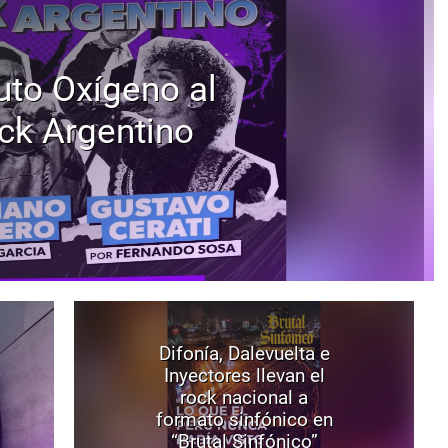
uto Oxígeno al
ck Argentino
Difonía, Dalevuelta e
Inyectores llevan el
rock nacional a
formato sinfónico en
“Brutal Sinfónico”