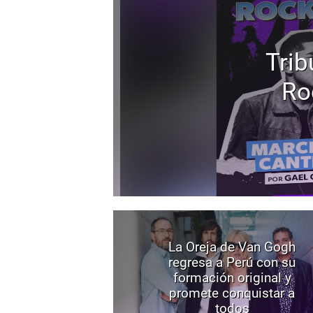
Trib
Ro
La Oreja de Van Gogh
regresa a Perú con su
formación original y
promete conquistar a
todos