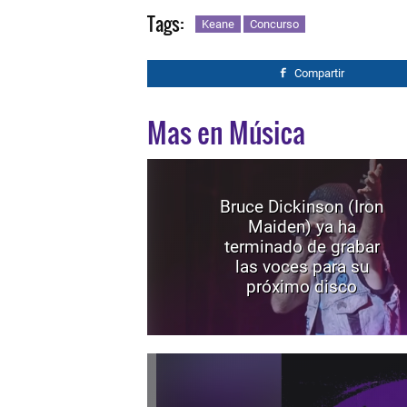
Tags:
Keane
Concurso
Compartir
Mas en Música
Bruce Dickinson (Iron
Maiden) ya ha
terminado de grabar
las voces para su
próximo disco