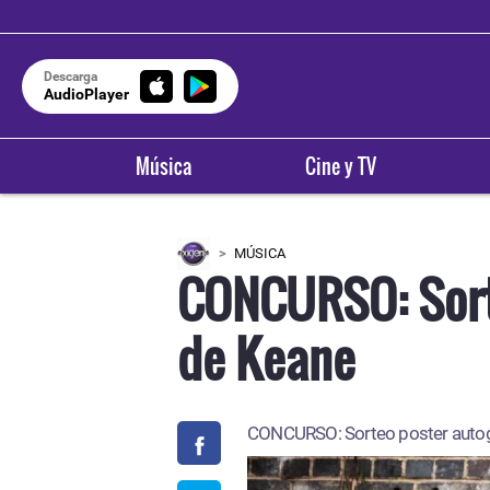
Descarga
AudioPlayer
Música
Cine y TV
MÚSICA
CONCURSO: Sort
de Keane
CONCURSO: Sorteo poster autog