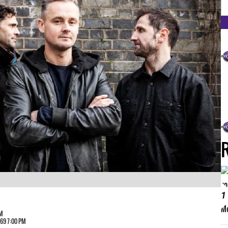
FM
1
AM
969 7:00 PM