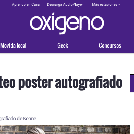
Más estaciones
Aprendo en Casa
Descarga AudioPlayer
Movida local
Geek
Concursos
eo poster autografiado
OXÍGENO EN TU CIUDAD
Arequipa
rafiado de Keane
93.5