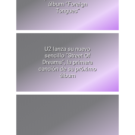
álbum “Foreign
Tongues”
U2 lanza su nuevo
sencillo “Street Of
Dreams”, la primera
canción de su próximo
álbum