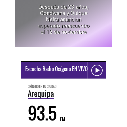
Después de 23 años,
Gondwana y Quique
Neira anuncian
esperado reencuentro
el 12 de noviembre
Escucha Radio Oxígeno EN VIVO
OXÍGENO EN TU CIUDAD
Arequipa
93.5
FM