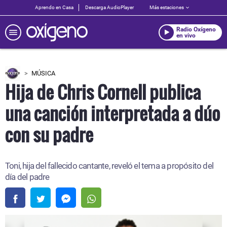
Aprendo en Casa
Descarga AudioPlayer
Más estaciones
Radio Oxígeno
en vivo
MÚSICA
Hija de Chris Cornell publica
una canción interpretada a dúo
con su padre
Toni, hija del fallecido cantante, reveló el tema a propósito del
día del padre