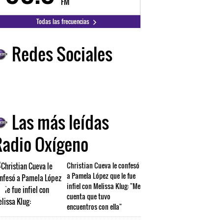
FM
FM
Todas las frecuencias
Redes Sociales
Las más leídas
Radio Oxígeno
Christian Cueva le confesó
a Pamela López que le fue
infiel con Melissa Klug: "Me
cuenta que tuvo
encuentros con ella"