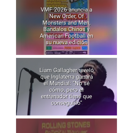
VMF 2026 anuncia a
New Order, Of
Monsters and Men,
Bandalos Chinos y
American Football en
su nueva edición
Liam Gallagher reveló
que Inglaterra ganará
el Mundial: “No sé
cómo, pero el
entrenador tiene que
conseguirlo”