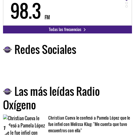
98.3
9
FM
Todas las frecuencias
Redes Sociales
Las más leídas Radio
Oxígeno
Christian Cueva le confesó a Pamela López que le
fue infiel con Melissa Klug: "Me cuenta que tuvo
1
encuentros con ella"