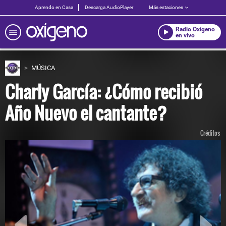
Aprendo en Casa
Descarga AudioPlayer
Más estaciones
Radio Oxígeno
en vivo
MÚSICA
Charly García: ¿Cómo recibió
Año Nuevo el cantante?
Créditos