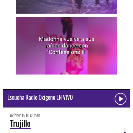
Madonna vuelve a sus
raíces dance con
"Confessions II"
Escucha Radio Oxígeno EN VIVO
OXÍGENO EN TU CIUDAD
OXÍGEN
Trujillo
Hu