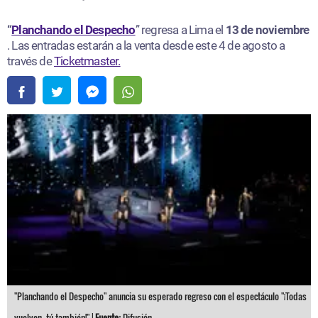
“
Planchando el Despecho
” regresa a Lima el
13 de noviembre
. Las entradas estarán a la venta desde este 4 de agosto a
través de
Ticketmaster.
"Planchando el Despecho" anuncia su esperado regreso con el espectáculo "¡Todas
vuelven, tú también!" |
Fuente:
Difusión