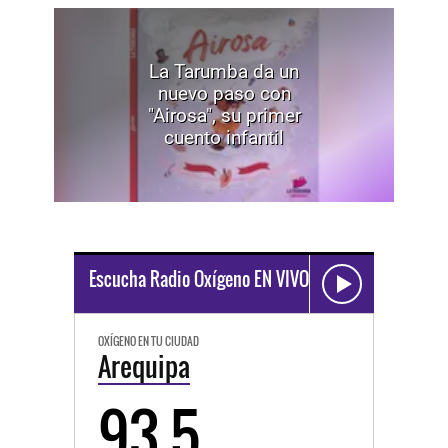
La Tarumba da un
nuevo paso con
"Airosa", su primer
cuento infantil
Escucha Radio Oxígeno EN VIVO
OXÍGENO EN TU CIUDAD
Arequipa
93.5