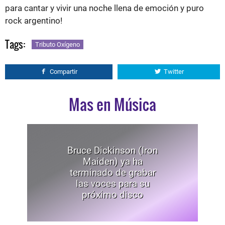
para cantar y vivir una noche llena de emoción y puro
rock argentino!
Tags:
Tributo Oxígeno
Compartir
Twitter
Mas en Música
Bruce Dickinson (Iron
Maiden) ya ha
terminado de grabar
las voces para su
próximo disco