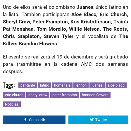
Uno de ellos será el colombiano
Juanes
, único latino en
la lista. Tambien participarán
Aloe Blacc, Eric Church,
Sheryl Crow, Peter Frampton, Kris Kristofferson, Train's
Pat Monahan, Tom Morello, Willie Nelson, The Roots,
Chris Stapleton, Steven Tyler
y el vocalista de
The
Killers Brandon Flowers
.
El evento se realizará el 19 de diciembre y será grabado
para trasmitirse en la cadena AMC dos semanas
después.
Tags:
cantante
latino
homenaje
lennon
juanes
aloe blacc
eric church
sheryl crow
peter frampton
brandon flowers
Noticias
Compartir
Twitter