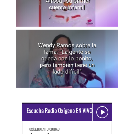
"Airosa", su primer
cuento infantil
Wendy Ramos sobre la
fama: “La gente se
queda con lo bonito,
pero también tiene un
lado difícil”
Escucha Radio Oxígeno EN VIVO
OXÍGENO EN TU CIUDAD