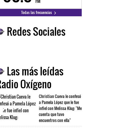
FM
FM
Todas las frecuencias
Redes Sociales
Las más leídas
Radio Oxígeno
Christian Cueva le confesó
a Pamela López que le fue
infiel con Melissa Klug: "Me
cuenta que tuvo
encuentros con ella"