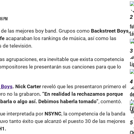
2
:16 PM
o de las mejores boy band. Grupos como
Backstreet Boys,
fe
acaparaban los rankings de música, así como las
 de televisión.
3
tas agrupaciones, era inevitable que exista competencia
compositores le presentarán sus canciones para que lo
4
 Boys
.
Nick Carter
reveló que les presentaron primero el
ero no la grabaron
. “En realidad la rechazamos porque
barla o algo así. Debimos haberla tomado”
, comentó.
ue interpretada por
NSYNC
, la competencia de la banda
uvo tanto éxito que alcanzó el puesto 30 de las mejores
5
H1.