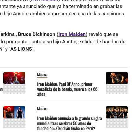
l cantante ya anunciado que ya ha terminado en grabar las
u hijo Austin también aparecerá en una de las canciones
Harkins
,
Bruce Dickinson (
Iron Maiden
)
reveló que se
or cantar junto a su hijo Austin, ex líder de
bandas de
N"
y "
AS LIONS".
Música
Iron Maiden: Paul Di’Anno, primer
en
vocalista de la banda, muere a los 66
años
Música
Iron Maiden anuncia a lo grande su gira
mundial tras celebrar 50 años de
fundación: ¿Tendrán fecha en Perú?