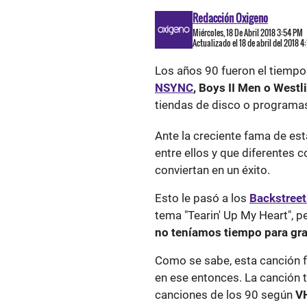
Redacción Oxigeno
Miércoles, 18 De Abril 2018 3:54 PM
Actualizado el 18 de abril del 2018 4
Los años 90 fueron el tiemp
NSYNC
, Boys II Men o Westli
tiendas de disco o programas
Ante la creciente fama de es
entre ellos y que diferentes 
conviertan en un éxito.
Esto le pasó a los
Backstreet
tema "Tearin' Up My Heart", p
no teníamos tiempo para gra
Como se sabe, esta canción f
en ese entonces. La canción t
canciones de los 90 según
V