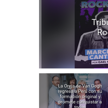
Trib
Ro
La Oreja de Van Gogh
regresa a Perú con su
formación original y
promete conquistar a
todos