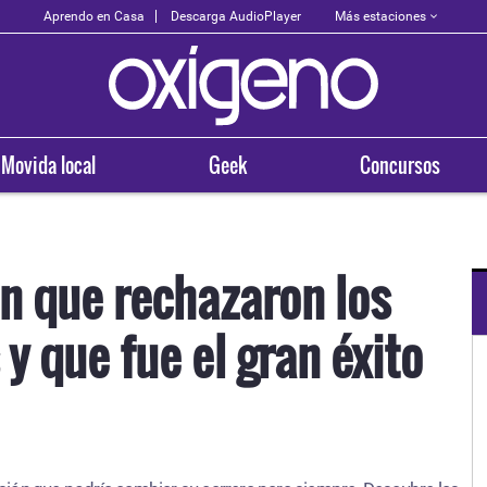
Más estaciones
Aprendo en Casa
Descarga AudioPlayer
Movida local
Geek
Concursos
ón que rechazaron los
y que fue el gran éxito
OXÍGENO EN TU CIUDAD
Arequipa
93.5