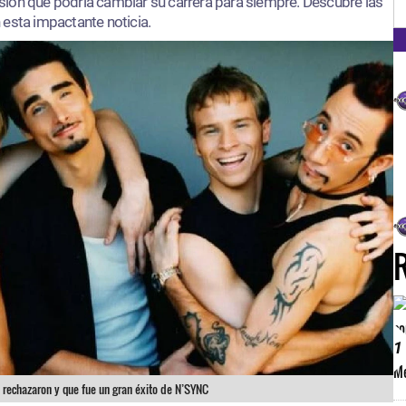
FM
ión que podría cambiar su carrera para siempre. Descubre las
esta impactante noticia.
1
s rechazaron y que fue un gran éxito de N’SYNC