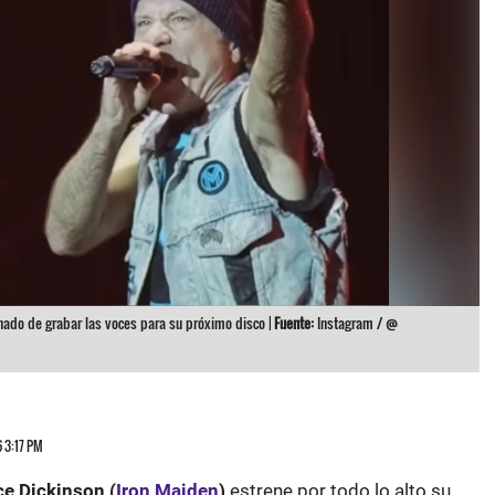
nado de grabar las voces para su próximo disco |
Fuente:
Instagram / @
6 3:17 PM
ce Dickinson (
Iron Maiden
)
estrene por todo lo alto su