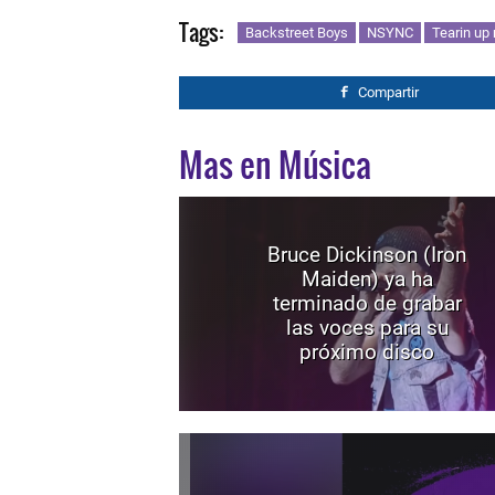
Tags:
Backstreet Boys
NSYNC
Tearin up
Compartir
Mas en Música
Bruce Dickinson (Iron
Maiden) ya ha
terminado de grabar
las voces para su
próximo disco