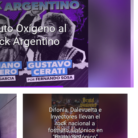
uto Oxígeno al
ck Argentino
Difonía, Dalevuelta e
Inyectores llevan el
rock nacional a
formato sinfónico en
“Brutal Sinfónico”