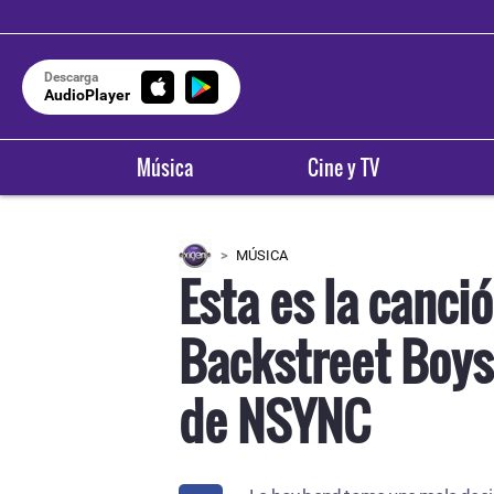
Descarga
AudioPlayer
Música
Cine y TV
MÚSICA
Esta es la canci
Backstreet Boys 
de NSYNC