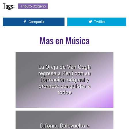
Tags:
Tributo Oxígeno
Compartir
Twitter
Mas en Música
La Oreja de Van Gogh
regresa a Perú con su
formación original y
promete conquistar a
todos
Difonía, Dalevuelta e