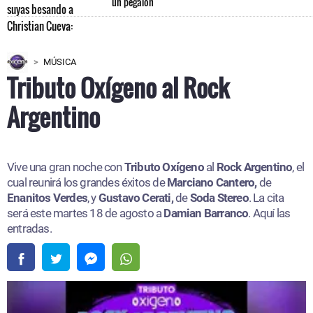
un pegalón"
MÚSICA
Tributo Oxígeno al Rock
Argentino
Vive una gran noche con
Tributo Oxígeno
al
Rock Argentino
, el
cual reunirá los grandes éxitos de
Marciano Cantero,
de
Enanitos Verdes
, y
Gustavo Cerati,
de
Soda Stereo
. La cita
será este martes 18 de agosto a
Damian Barranco
. Aquí las
entradas.​