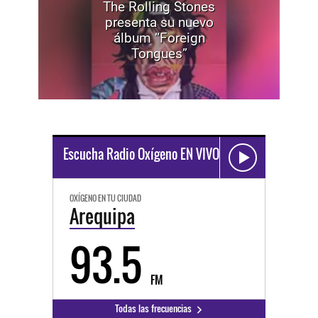
The Rolling Stones
presenta su nuevo
álbum “Foreign
Tongues”
Escucha Radio Oxígeno EN VIVO
OXÍGENO EN TU CIUDAD
Arequipa
93.5
FM
Todas las frecuencias