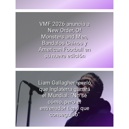
VMF 2026 anuncia a
New Order, Of
Monsters and Men,
Bandalos Chinos y
American Football en
su nueva edición
Liam Gallagher reveló
que Inglaterra ganará
el Mundial: “No sé
cómo, pero el
entrenador tiene que
conseguirlo”