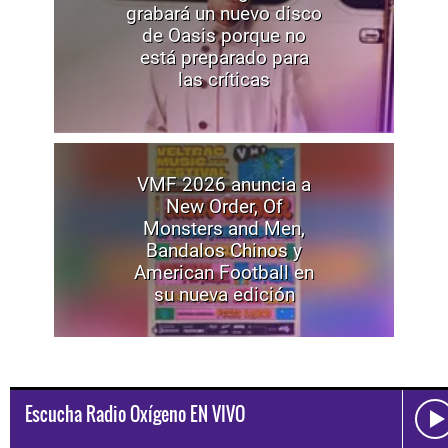
grabará un nuevo disco
de Oasis porque no
está preparado para
las críticas
VMF 2026 anuncia a
New Order, Of
Monsters and Men,
Bandalos Chinos y
American Football en
su nueva edición
Escucha Radio Oxígeno EN VIVO