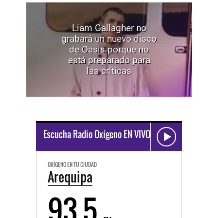
Liam Gallagher no
grabará un nuevo disco
de Oasis porque no
está preparado para
las críticas
Escucha Radio Oxígeno EN VIVO
OXÍGENO EN TU CIUDAD
Arequipa
93.5