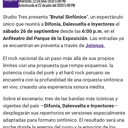
Miércoles, 22 De Julio 2026 5:08 PM
Actualizado el 22 de julio del 2026 5:08 PM
Studio Tres presenta “
Brutal Sinfónico
”, un espectáculo
único que reunirá a
Difonía, Dalevuelta e Inyectores
el
sábado 26 de septiembre
desde las
6:00 p.m.
en el
Anfiteatro del Parque de la Exposición
. Las entradas ya
se encuentran en preventa a través de
Joinnus
.
El rock nacional da un paso más allá de sus propios
límites con una propuesta que rompe esquemas: la
potencia cruda del punk y el hard rock peruano se
encuentra con la profundidad de una orquesta sinfónica
en vivo, creando una experiencia sonora inédita.
Sobre el escenario, tres de las bandas más icónicas y
vigentes del país —
Difonía, Dalevuelta e Inyectores
—
desplegarán sus repertorios en versiones especialmente
adaptadas para formato sinfónico. El resultado será una
noche donde la energía del pogo y la emoción de los