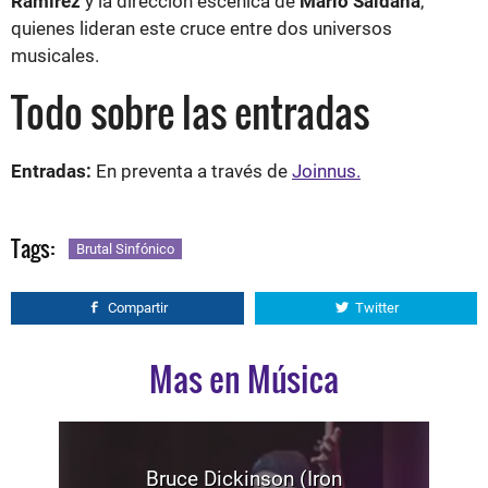
Ramírez
y la dirección escénica de
Mario Saldaña
,
quienes lideran este cruce entre dos universos
musicales.
Todo sobre las entradas
Entradas:
En preventa a través de
Joinnus.
Tags:
Brutal Sinfónico
Compartir
Twitter
Mas en Música
Bruce Dickinson (Iron