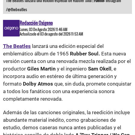
The Beatles lanzará una edición especial de Rubber Soul |
Fuente:
Instagram
/@thebeatles
Redacción Oxigeno
Lunes, 03 De Agosto 2026 11:46 AM
Actualizado el 03 de agosto del 2026 11:53 AM
The Beatles
lanzará una edición especial del
emblemático álbum de 1965
Rubber Soul.
Esta nueva
versión cuenta con una renovada mezcla realizada por el
productor
Giles Martin
y el ingeniero
Sam Okell
, e
incorpora audio en estéreo de última generación y
formato
Dolby Atmos
que, sin duda, promete conquistar
a todos los fanáticos con una experiencia sonora
completamente renovada.
Además de las canciones originales, la reedición incluye
abundante material inédito, como grabaciones de
estudio, demos caseras nunca antes publicadas y el