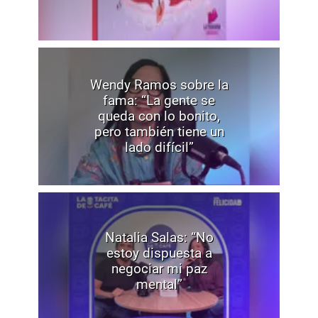
Wendy Ramos sobre la
fama: “La gente se
queda con lo bonito,
pero también tiene un
lado difícil”
Natalia Salas: “No
estoy dispuesta a
negociar mi paz
mental”