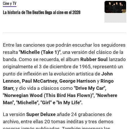
Cine y TV
La historia de The Beatles llega al cine en el 2028
Entre las canciones que podrán escuchar los seguidores
resalta
"Michelle (Take 1)"
, una versión del clásico de la
banda. Como se recuerda, el álbum
Rubber Soul
lanzado
originalmente el 3 de diciembre de 1965, representó un
punto de inflexión en la evolución artística de
John
Lennon, Paul McCartney, George Harrison
y
Ringo
Starr,
y dio vida a clásicos como
"Drive My Car",
"Norwegian Wood (This Bird Has Flown)", "Nowhere
Man", "Michelle", "Girl" e "In My Life".
La versión
Super Deluxe
añade 24 grabaciones de
archivo, entre ellas 20 tomas inéditas y tres demos
caseras jamás publicadas. También incorpora las