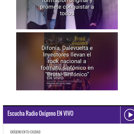
formación original y
promete conquistar a
todos
Difonía, Dalevuelta e
Inyectores llevan el
rock nacional a
formato sinfónico en
“Brutal Sinfónico”
Escucha Radio Oxígeno EN VIVO
OXÍGENO EN TU CIUDAD