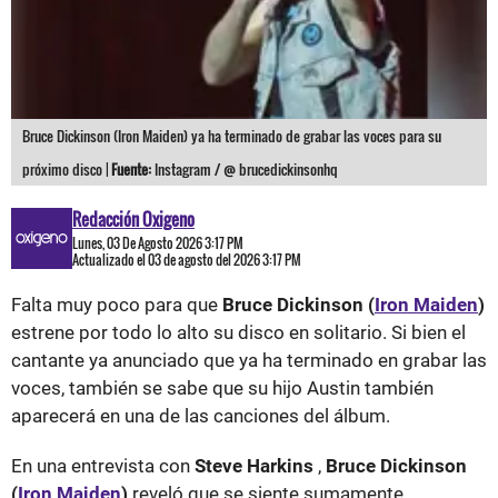
Bruce Dickinson (Iron Maiden) ya ha terminado de grabar las voces para su
próximo disco |
Fuente:
Instagram / @ brucedickinsonhq
Redacción Oxigeno
Lunes, 03 De Agosto 2026 3:17 PM
Actualizado el 03 de agosto del 2026 3:17 PM
Falta muy poco para que
Bruce Dickinson (
Iron Maiden
)
estrene por todo lo alto su disco en solitario. Si bien el
cantante ya anunciado que ya ha terminado en grabar las
voces, también se sabe que su hijo Austin también
aparecerá en una de las canciones del álbum.
En una entrevista con
Steve Harkins
,
Bruce Dickinson
(
Iron Maiden
)
reveló que se siente sumamente