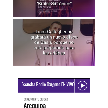
“Brutal Sinfónico”
Liam Gallagher no
grabará un nuevo disco
de Oasis porque no
está preparado para
las críticas
Escucha Radio Oxígeno EN VIVO
OXÍGENO EN TU CIUDAD
Arequipa