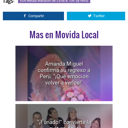
Tags:
KIA Media Maratón de Lima & 10K by NIKE
Compartir
Twitter
Mas en Movida Local
Amanda Miguel
confirma su regreso a
Perú: "¡Qué emoción
volver a verlos!"
“¡Funado!” convierte la