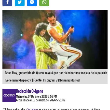
Brian May, guitarrista de Queen, reveló que podría haber una secuela de la película
'Bohemian Rhapsody' |
Fuente:
Instagram /@brianmayforreal
Redacción Oxigeno
Miércoles, 07 De Enero 2026 5:59 PM
Actualizado el 07 de enero del 2026 5:59 PM
El legado de
Queen
parece que nunca se agota. Años