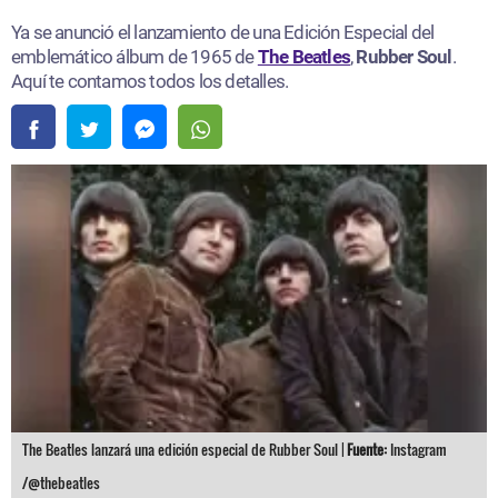
Ya se anunció el lanzamiento de una Edición Especial del
emblemático álbum de 1965 de
The Beatles
,
Rubber Soul
.
Aquí te contamos todos los detalles.
The Beatles lanzará una edición especial de Rubber Soul |
Fuente:
Instagram
/@thebeatles