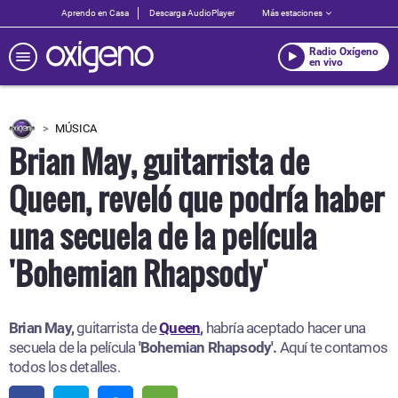
Aprendo en Casa
Descarga AudioPlayer
Más estaciones
Radio Oxígeno
en vivo
MÚSICA
Brian May, guitarrista de
Queen, reveló que podría haber
una secuela de la película
'Bohemian Rhapsody'
Brian May,
guitarrista de
Queen
,
habría aceptado hacer una
secuela de la película
'Bohemian Rhapsody'.
Aquí te contamos
todos los detalles.