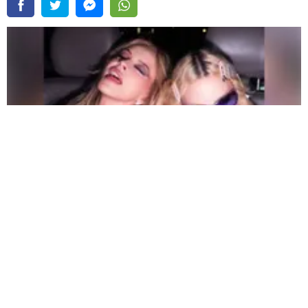
Madonna y Kylie Minogue lanzaron un remix de “Love Sensation” |
Fuente:
Instagram /@madonna
Redacción Oxigeno
Viernes, 07 De Agosto 2026 3:55 PM
Actualizado el 07 de agosto del 2026 3:55 PM
Madonna
y
Kylie Minogue
se unen en una nueva versión