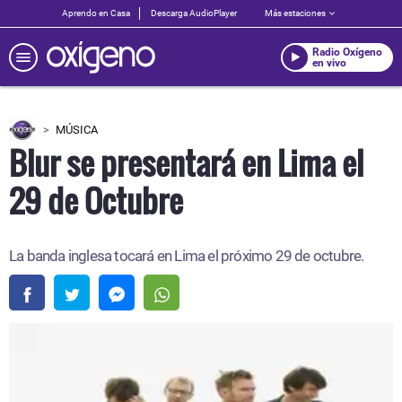
Aprendo en Casa
Descarga AudioPlayer
Más estaciones
Radio Oxígeno
en vivo
MÚSICA
Blur se presentará en Lima el
29 de Octubre
La banda inglesa tocará en Lima el próximo 29 de octubre.