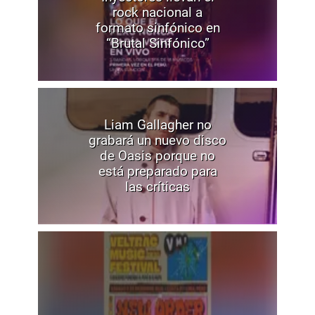
rock nacional a
formato sinfónico en
“Brutal Sinfónico”
Liam Gallagher no
grabará un nuevo disco
de Oasis porque no
está preparado para
las críticas