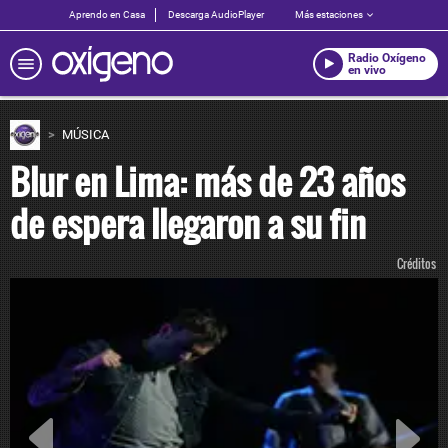
Aprendo en Casa
Descarga AudioPlayer
Más estaciones
Radio Oxígeno
en vivo
MÚSICA
Blur en Lima: más de 23 años
de espera llegaron a su fin
Créditos