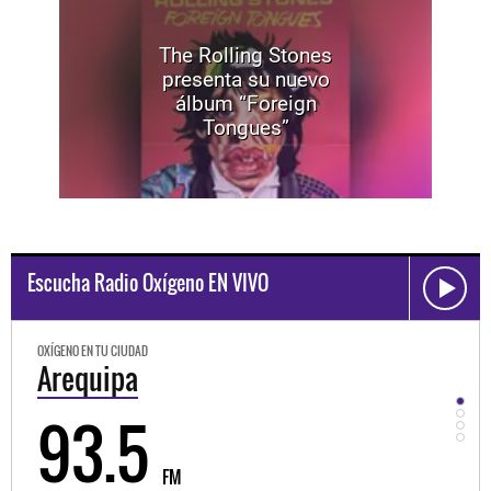
The Rolling Stones
presenta su nuevo
álbum “Foreign
Tongues”
Escucha Radio Oxígeno EN VIVO
OXÍGENO EN TU CIUDAD
OXÍGEN
Arequipa
Tru
93.5
9
FM