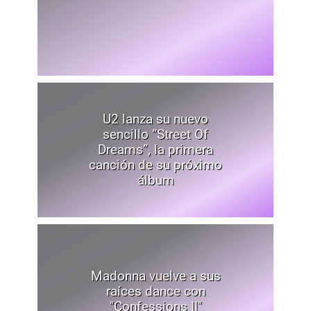
U2 lanza su nuevo
sencillo “Street Of
Dreams”, la primera
canción de su próximo
álbum
Madonna vuelve a sus
raíces dance con
"Confessions II"