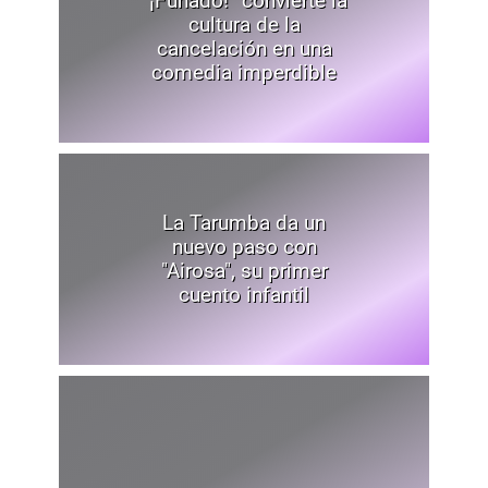
“¡Funado!” convierte la
cultura de la
cancelación en una
comedia imperdible
La Tarumba da un
nuevo paso con
"Airosa", su primer
cuento infantil