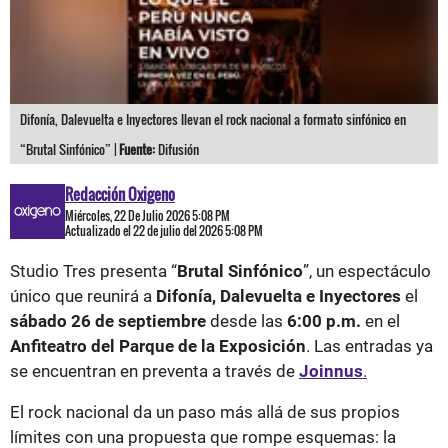
Difonía, Dalevuelta e Inyectores llevan el rock nacional a formato sinfónico en
“Brutal Sinfónico” |
Fuente:
Difusión
Redacción Oxigeno
Miércoles, 22 De Julio 2026 5:08 PM
Actualizado el 22 de julio del 2026 5:08 PM
Studio Tres presenta “
Brutal Sinfónico
”, un espectáculo
único que reunirá a
Difonía, Dalevuelta e Inyectores
el
sábado 26 de septiembre
desde las
6:00 p.m.
en el
Anfiteatro del Parque de la Exposición
. Las entradas ya
se encuentran en preventa a través de
Joinnus
.
El rock nacional da un paso más allá de sus propios
límites con una propuesta que rompe esquemas: la