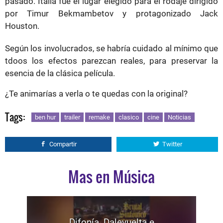
pasado. Italia fue el lugar elegido para el rodaje dirigido
por Timur Bekmambetov y protagonizado Jack
Houston.
Según los involucrados, se habría cuidado al mínimo que
tdoos los efectos parezcan reales, para preservar la
esencia de la clásica película.
¿Te animarías a verla o te quedas con la original?
Tags:
ben hur
trailer
remake
clasico
cine
Noticias
Compartir
Twitter
Mas en Música
Difonía, Dalevuelta e