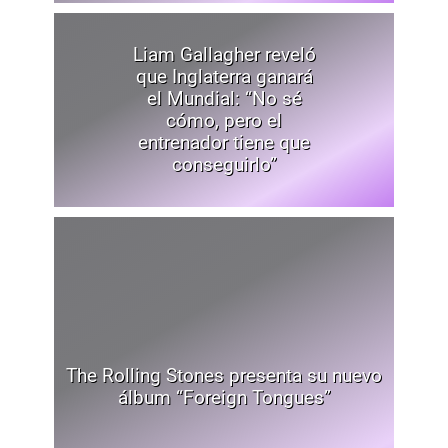
Liam Gallagher reveló
que Inglaterra ganará
el Mundial: “No sé
cómo, pero el
entrenador tiene que
conseguirlo”
The Rolling Stones presenta su nuevo
álbum “Foreign Tongues”