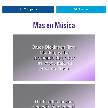
Compartir
Twitter
Mas en Música
Bruce Dickinson (Iron
Maiden) ya ha
terminado de grabar
las voces para su
próximo disco
The Beatles lanzará
una edición especial