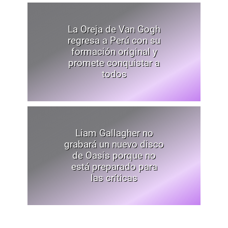
La Oreja de Van Gogh
regresa a Perú con su
formación original y
promete conquistar a
todos
Liam Gallagher no
grabará un nuevo disco
de Oasis porque no
está preparado para
las críticas