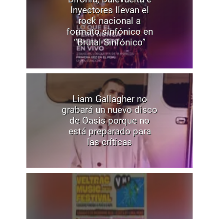
Inyectores llevan el
rock nacional a
formato sinfónico en
“Brutal Sinfónico”
Liam Gallagher no
grabará un nuevo disco
de Oasis porque no
está preparado para
las críticas