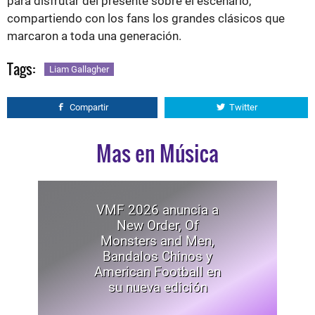
para disfrutar del presente sobre el escenario,
compartiendo con los fans los grandes clásicos que
marcaron a toda una generación.
Tags:
Liam Gallagher
Compartir
Twitter
Mas en Música
VMF 2026 anuncia a
New Order, Of
Monsters and Men,
Bandalos Chinos y
American Football en
su nueva edición