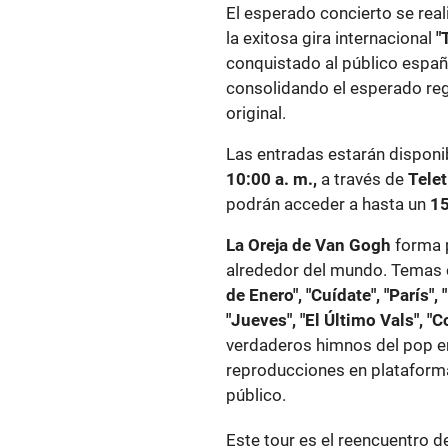
El esperado concierto se real
la exitosa gira internacional
"
conquistado al público españ
consolidando el esperado regr
original.
Las entradas estarán disponi
10:00 a. m.,
a través de
Telet
podrán acceder a hasta un
15
La Oreja de Van Gogh
forma p
alrededor del mundo. Tema
de Enero", "Cuídate", "París"
"Jueves", "El Último Vals", "
verdaderos himnos del pop e
reproducciones en plataforma
público.
Este tour es el reencuentro de