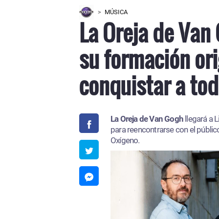
MÚSICA
La Oreja de Van
su formación ori
conquistar a to
La Oreja de Van Gogh
llegará a 
para reencontrarse con el públi
Oxígeno.