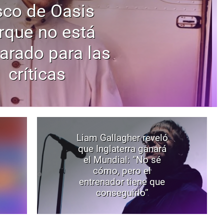
sco de Oasis
rque no está
arado para las
críticas
Liam Gallagher reveló
que Inglaterra ganará
el Mundial: “No sé
cómo, pero el
entrenador tiene que
conseguirlo”