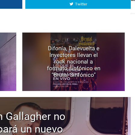
Twitter
Difonía, Dalevuelta e
Inyectores llevan el
rock nacional a
formato sinfónico en
“Brutal Sinfónico”
 Gallagher no
bará un nuevo