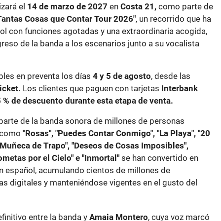
izará el
14 de marzo de 2027
en
Costa 21,
como parte de
Tantas Cosas que Contar Tour 2026"
, un recorrido que ha
ol con funciones agotadas y una extraordinaria acogida,
eso de la banda a los escenarios junto a su vocalista
bles en preventa los días
4 y 5 de agosto
, desde las
icket.
Los clientes que paguen con tarjetas
Interbank
 % de descuento durante esta etapa de venta.
arte de la banda sonora de millones de personas
s como
"Rosas", "Puedes Contar Conmigo", "La Playa", "20
, "Muñeca de Trapo", "Deseos de Cosas Imposibles",
Cometas por el Cielo" e "Inmortal"
se han convertido en
n español, acumulando cientos de millones de
s digitales y manteniéndose vigentes en el gusto del
finitivo entre la banda y
Amaia Montero
, cuya voz marcó