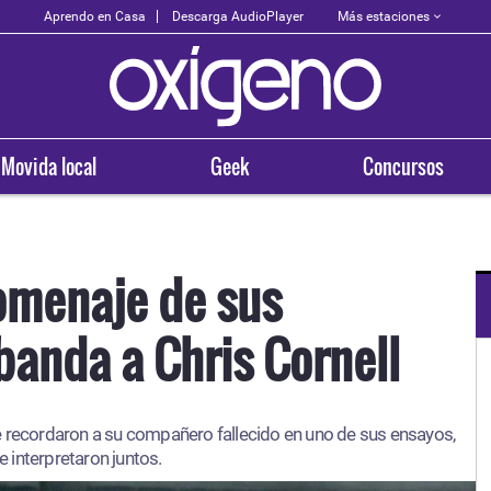
Más estaciones
Aprendo en Casa
Descarga AudioPlayer
Movida local
Geek
Concursos
homenaje de sus
anda a Chris Cornell
OXÍGENO EN TU CIUDAD
Arequipa
e recordaron a su compañero fallecido en uno de sus ensayos,
93.5
 interpretaron juntos.