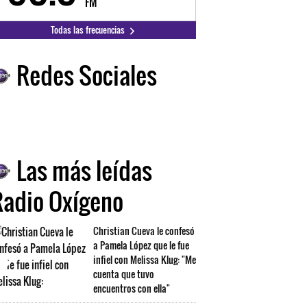
FM
FM
Todas las frecuencias
Redes Sociales
Las más leídas
Radio Oxígeno
Christian Cueva le confesó
a Pamela López que le fue
infiel con Melissa Klug: "Me
cuenta que tuvo
encuentros con ella"