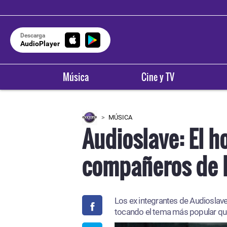
Descarga
AudioPlayer
Música
Cine y TV
MÚSICA
Audioslave: El 
compañeros de b
Los ex integrantes de Audioslav
tocando el tema más popular que