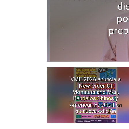
di
po
prep
VMF 2026 anuncia a
New Order, Of
Monsters and Men,
Bandalos Chinos y
American Football en
su nueva edición