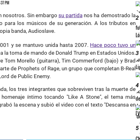
6:37 PM
on nosotros. Sin embargo
su partida
nos ha demostrado la
2
 para los músicos de su generación. A los tributos en
opia banda, Audioslave.
2001 y se mantuvo unida hasta 2007.
Hace poco tuvo un
a la toma de mando de Donald Trump en Estados Unidos.
3
ve Tom Morello (guitarra), Tim Commerford (bajo) y Brad
parte de Prophets of Rage, un grupo que completan B-Real
 Lord de Public Enemy.
4
da, los tres integrantes que sobreviven tras la muerte de
un homenaje íntimo tocando "Like A Stone", el tema más
grabó la escena y subió el video con el texto "Descansa en
5