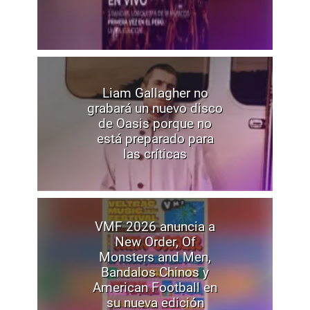
Liam Gallagher no
grabará un nuevo disco
de Oasis porque no
está preparado para
las críticas
VMF 2026 anuncia a
New Order, Of
Monsters and Men,
Bandalos Chinos y
American Football en
su nueva edición