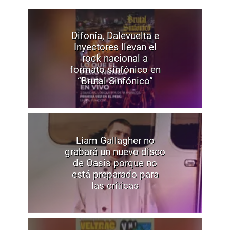
Difonía, Dalevuelta e
Inyectores llevan el
rock nacional a
formato sinfónico en
“Brutal Sinfónico”
Liam Gallagher no
grabará un nuevo disco
de Oasis porque no
está preparado para
las críticas