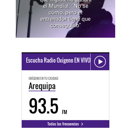
el Mundial: “No sé
cómo, pero el
entrenador tiene que
conseguirlo”
Escucha Radio Oxígeno EN VIVO
OXÍGENO EN TU CIUDAD
Arequipa
93.5
FM
Todas las frecuencias