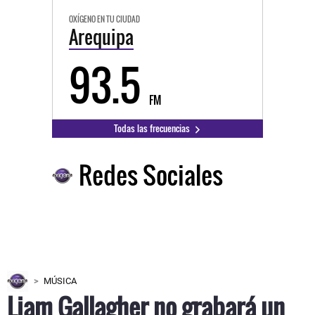
OXÍGENO EN TU CIUDAD
Arequipa
93.5
FM
Todas las frecuencias
Redes Sociales
MÚSICA
Liam Gallagher no grabará un