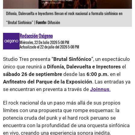
Difonía, Dalevuelta e Inyectores llevan el rock nacional a formato sinfónico en
“Brutal Sinfónico” |
Fuente:
Difusión
Redacción Oxigeno
Miércoles, 22 De Julio 2026 5:08 PM
Actualizado el 22 de julio del 2026 5:08 PM
Studio Tres presenta “
Brutal Sinfónico
”, un espectáculo
único que reunirá a
Difonía, Dalevuelta e Inyectores
el
sábado 26 de septiembre
desde las
6:00 p.m.
en el
Anfiteatro del Parque de la Exposición
. Las entradas ya
se encuentran en preventa a través de
Joinnus
.
El rock nacional da un paso más allá de sus propios
límites con una propuesta que rompe esquemas: la
potencia cruda del punk y el hard rock peruano se
encuentra con la profundidad de una orquesta sinfónica
en vivo, creando una experiencia sonora inédita.