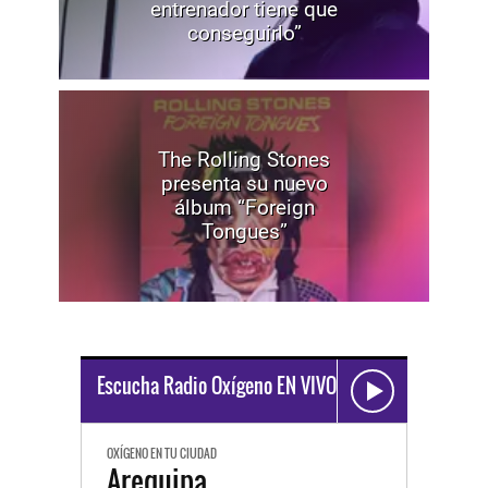
entrenador tiene que
conseguirlo”
The Rolling Stones
presenta su nuevo
álbum “Foreign
Tongues”
Escucha Radio Oxígeno EN VIVO
OXÍGENO EN TU CIUDAD
Arequipa