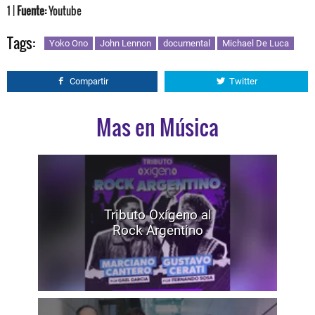
1 |
Fuente:
Youtube
Tags:
Yoko Ono
John Lennon
documental
Michael De Luca
Compartir
Twitter
Mas en Música
Tributo Oxígeno al
Rock Argentino